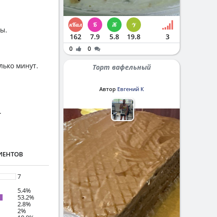
ы.
162
7.9
5.8
19.8
3
0
0
лько минут.
Торт вафельный
Автор
Евгений К
.
ИЕНТОВ
7
5.4%
53.2%
2.8%
2%