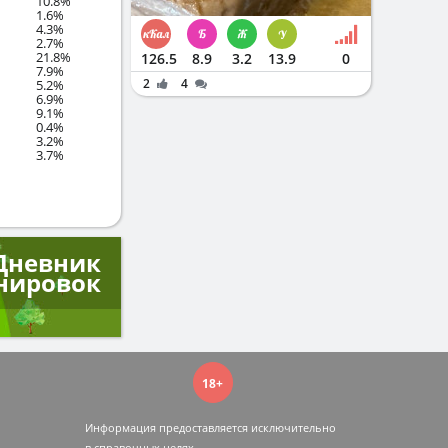
10.8%
1.6%
4.3%
2.7%
21.8%
126.5
8.9
3.2
13.9
0
7.9%
2
4
5.2%
6.9%
9.1%
0.4%
3.2%
3.7%
Дневник
нировок
18+
Информация предоставляется исключительно
в справочных целях.