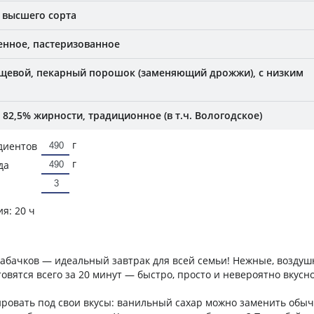
 высшего сорта
нное, пастеризованное
щевой, пекарный порошок (заменяющий дрожжи), с низким
82,5% жирности, традиционное (в т.ч. Вологодское)
г
диентов
г
да
ия:
20 ч
кабачков — идеальный завтрак для всей семьи! Нежные, воздуш
овятся всего за 20 минут — быстро, просто и невероятно вкусно
ировать под свои вкусы: ванильный сахар можно заменить обы