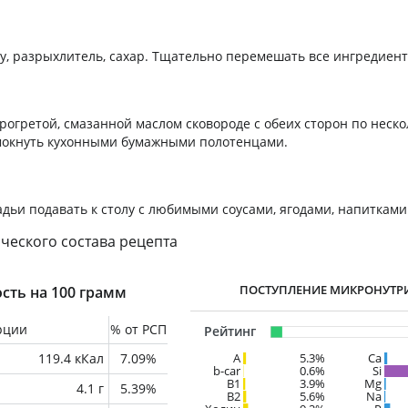
у, разрыхлитель, сахар. Тщательно перемешать все ингредиент
рогретой, смазанной маслом сковороде с обеих сторон по неско
окнуть кухонными бумажными полотенцами.
адьи подавать к столу с любимыми соусами, ягодами, напитками
ческого состава рецепта
ПОСТУПЛЕНИЕ МИКРОНУТР
сть на 100 грамм
рции
% от РСП
Рейтинг
119.4 кКал
7.09%
A
5.3%
Ca
b-car
0.6%
Si
В1
3.9%
Mg
4.1 г
5.39%
B2
5.6%
Na