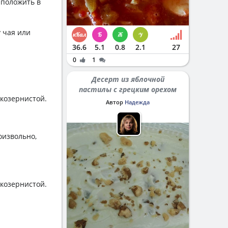
 положить в
 чая или
36.6
5.1
0.8
2.1
27
0
1
Десерт из яблочной
пастилы с грецким орехом
лкозернистой.
Автор
Надежда
оизвольно,
лкозернистой.