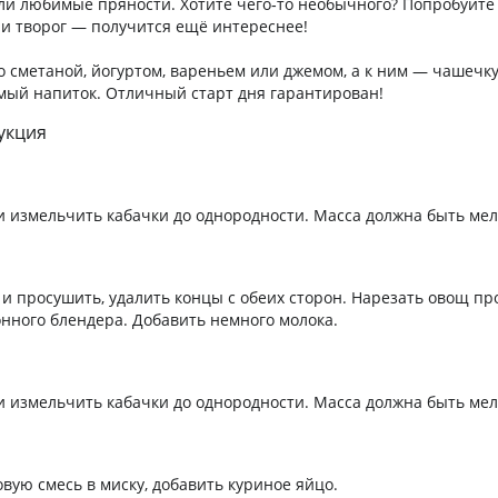
и любимые пряности. Хотите чего‑то необычного? Попробуйте
ли творог — получится ещё интереснее!
о сметаной, йогуртом, вареньем или джемом, а к ним — чашечку
мый напиток. Отличный старт дня гарантирован!
укция
и измельчить кабачки до однородности. Масса должна быть ме
 и просушить, удалить концы с обеих сторон. Нарезать овощ пр
онного блендера. Добавить немного молока.
и измельчить кабачки до однородности. Масса должна быть ме
вую смесь в миску, добавить куриное яйцо.