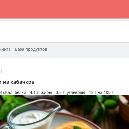
книга
База продуктов
21
 из кабачков
4 кКал
; белки -
4.1 г
; жиры -
3.5 г
; углеводы -
18 г
на
100 г
.