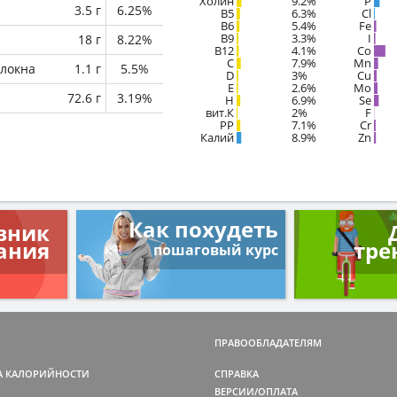
Холин
9.2%
P
3.5 г
6.25%
B5
6.3%
Cl
B6
5.4%
Fe
B9
3.3%
I
18 г
8.22%
B12
4.1%
Co
C
7.9%
Mn
локна
1.1 г
5.5%
D
3%
Cu
E
2.6%
Mo
72.6 г
3.19%
H
6.9%
Se
вит.К
2%
F
PP
7.1%
Cr
Калий
8.9%
Zn
Как похудеть
вник
ания
тре
пошаговый курс
ПРАВООБЛАДАТЕЛЯМ
А КАЛОРИЙНОСТИ
СПРАВКА
ВЕРСИИ/ОПЛАТА