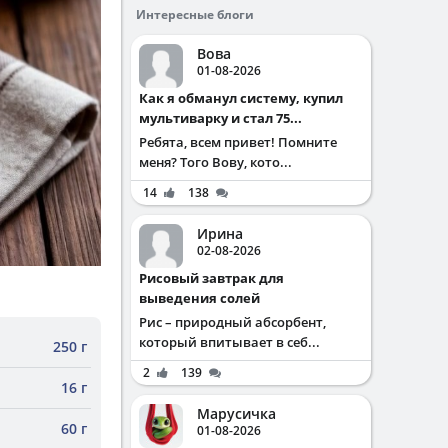
Интересные блоги
Вова
01-08-2026
Как я обманул систему, купил
мультиварку и стал 75...
Ребята, всем привет! Помните
меня? Того Вову, кото...
14
138
Ирина
02-08-2026
Рисовый завтрак для
выведения солей
Рис – природный абсорбент,
который впитывает в себ...
250 г
2
139
16 г
Марусичка
60 г
01-08-2026