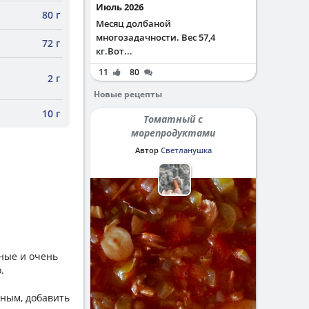
Июль 2026
80 г
Месяц долбаной
многозадачности. Вес 57,4
72 г
кг.Вот...
11
80
2 г
Новые рецепты
10 г
Томатный с
морепродуктами
Автор
Светланушка
ные и очень
.
чным, добавить