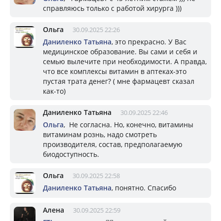
справляюсь только с работой хирурга )))
Ольга
30.09.2025 22:26
Даниленко Татьяна
, это прекрасно. У Вас
медицинское образование. Вы сами и себя и
семью вылечите при необходимости. А правда,
что все комплексы витамин в аптеках-это
пустая трата денег? ( мне фармацевт сказал
как-то)
Даниленко Татьяна
30.09.2025 22:46
Ольга
, Не согласна. Но, конечно, витамины
витаминам рознь, надо смотреть
производителя, состав, предполагаемую
биодоступность.
Ольга
30.09.2025 22:58
Даниленко Татьяна
, понятно. Спасибо
Алена
30.09.2025 22:59