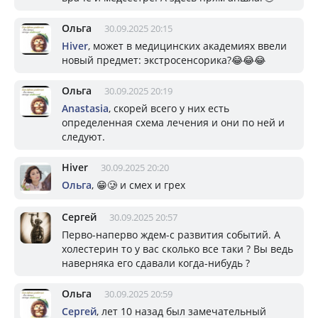
Ольга
30.09.2025 20:15
Hiver
, может в медицинских академиях ввели
новый предмет: экстросенсорика?😂😂😂
Ольга
30.09.2025 20:19
Anastasia
, скорей всего у них есть
определенная схема лечения и они по ней и
следуют.
Hiver
30.09.2025 20:20
Ольга
, 😁🥲 и смех и грех
Сергей
30.09.2025 20:57
Перво-наперво ждем-с развития событий. А
холестерин то у вас сколько все таки ? Вы ведь
наверняка его сдавали когда-нибудь ?
Ольга
30.09.2025 20:59
Сергей
, лет 10 назад был замечательный