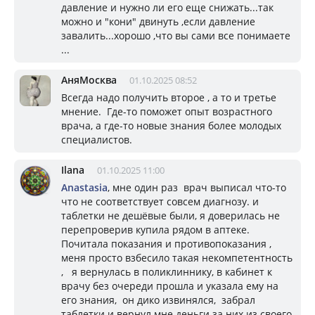
давление и нужно ли его еще снижать...так
можно и "кони" двинуть ,если давление
завалить...хорошо ,что вы сами все понимаете
...
АняМосква
01.10.2025 08:52
Всегда надо получить второе , а то и третье
мнение. Где-то поможет опыт возрастного
врача, а где-то новые знания более молодых
специалистов.
Ilana
01.10.2025 11:00
Anastasia
, мне один раз врач выписал что-то
что не соответствует совсем диагнозу. и
таблетки не дешёвые были, я доверилась не
перепроверив купила рядом в аптеке.
Почитала показания и противопоказания ,
меня просто взбесило такая некомпетентность
, я вернулась в поликлиннику, в кабинет к
врачу без очереди прошла и указала ему на
его знания, он дико извинялся, забрал
таблетки и вернул мне деньги за них из своего