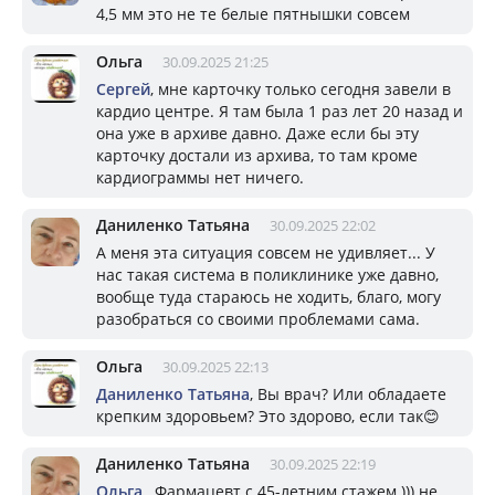
4,5 мм это не те белые пятнышки совсем
Ольга
30.09.2025 21:25
Сергей
, мне карточку только сегодня завели в
кардио центре. Я там была 1 раз лет 20 назад и
она уже в архиве давно. Даже если бы эту
карточку достали из архива, то там кроме
кардиограммы нет ничего.
Даниленко Татьяна
30.09.2025 22:02
А меня эта ситуация совсем не удивляет... У
нас такая система в поликлинике уже давно,
вообще туда стараюсь не ходить, благо, могу
разобраться со своими проблемами сама.
Ольга
30.09.2025 22:13
Даниленко Татьяна
, Вы врач? Или обладаете
крепким здоровьем? Это здорово, если так😊
Даниленко Татьяна
30.09.2025 22:19
Ольга
, Фармацевт с 45-летним стажем ))) не