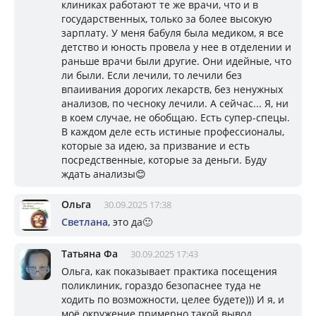
клиниках работают те же врачи, что и в
государственных, только за более высокую
зарплату. У меня бабуля была медиком, я все
детство и юность провела у нее в отделении и
раньше врачи были другие. Они идейные, что
ли были. Если лечили, то лечили без
впаиивания дорогих лекарств, без ненужных
анализов, по чесноку лечили. А сейчас... Я, ни
в коем случае, не обобщаю. Есть супер-спецы.
В каждом деле есть истиные профессионалы,
которые за идею, за призвание и есть
посредственные, которые за деньги. Буду
ждать анализы😊
Ольга
30.09.2025 17:38
Светлана
, это да🙂
Татьяна Фа
30.09.2025 17:43
Ольга, как показывает практика посещения
поликлиник, гораздо безопаснее туда не
ходить по возможности, целее будете))) И я, и
моё окружение примерно такой вывод