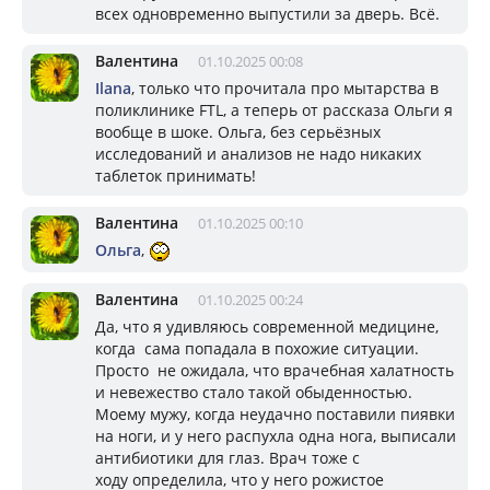
всех одновременно выпустили за дверь. Всё.
Валентина
01.10.2025 00:08
Ilana
, только что прочитала про мытарства в
поликлинике FTL, а теперь от рассказа Ольги я
вообще в шоке. Ольга, без серьёзных
исследований и анализов не надо никаких
таблеток принимать!
Валентина
01.10.2025 00:10
Ольга
,
Валентина
01.10.2025 00:24
Да, что я удивляюсь современной медицине,
когда сама попадала в похожие ситуации.
Просто не ожидала, что врачебная халатность
и невежество стало такой обыденностью.
Моему мужу, когда неудачно поставили пиявки
на ноги, и у него распухла одна нога, выписали
антибиотики для глаз. Врач тоже с
ходу определила, что у него рожистое