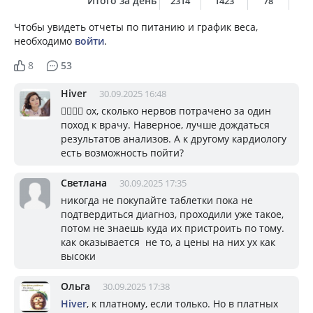
Итого за день
2314
1423
78
7
Чтобы увидеть отчеты по питанию и график веса,
необходимо
войти
.
8
53
Hiver
30.09.2025 16:48
🤦‍♀️🙅‍♀️ ох, сколько нервов потрачено за один
поход к врачу. Наверное, лучше дождаться
результатов анализов. А к другому кардиологу
есть возможность пойти?
Светлана
30.09.2025 17:35
никогда не покупайте таблетки пока не
подтвердиться диагноз, проходили уже такое,
потом не знаешь куда их пристроить по тому.
как оказывается не то, а цены на них ух как
высоки
Ольга
30.09.2025 17:38
Hiver
, к платному, если только. Но в платных