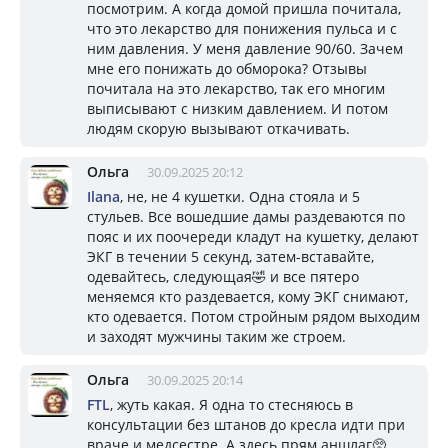
посмотрим. А когда домой пришла почитала,
что это лекарство для понижения пульса и с
ним давления. У меня давление 90/60. Зачем
мне его понижать до обморока? Отзывы
почитала на это лекарство, так его многим
выписывают с низким давлением. И потом
людям скорую вызывают откачивать.
Ольга
30.09.2025 20:12
Ilana
, не, не 4 кушетки. Одна стояла и 5
стульев. Все вошедшие дамы раздеваются по
пояс и их поочереди кладут на кушетку, делают
ЭКГ в течении 5 секунд, затем-вставайте,
одевайтесь, следующая🤣 и все пятеро
меняемся кто раздевается, кому ЭКГ снимают,
кто одевается. Потом стройным рядом выходим
и заходят мужчины таким же строем.
Ольга
30.09.2025 20:14
FTL
, жуть какая. Я одна то стесняюсь в
консультации без штанов до кресла идти при
враче и медсестре. А здесь прям аншлаг🥺