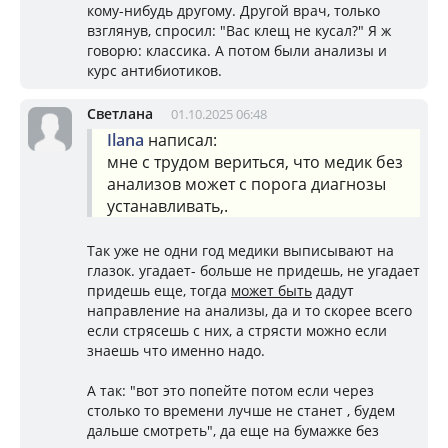
кому-нибудь другому. Другой врач, только
взглянув, спросил: "Вас клещ не кусал?" Я ж
говорю: классика. А потом были анализы и
курс антибиотиков.
Светлана
01.10.2025 06:48
Ilana
написал:
мне с трудом вериться, что медик без
анализов может с порога диагнозы
устанавливать,.
Так уже не одни год медики выписывают на
глазок. угадает- больше не придешь, не угадает
придешь еще, тогда
может быть
дадут
направление на анализы, да и то скорее всего
если стрясешь с них, а стрясти можно если
знаешь что именно надо.
А так: "вот это попейте потом если через
столько то времени лучше не станет , будем
дальше смотреть", да еще на бумажке без