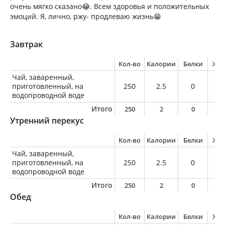
очень мягко сказано😂. Всем здоровья и положительных
эмоций. Я, лично, ржу- продлеваю жизнь😁
Завтрак
Кол-во
Калории
Белки
Жи
Чай, заваренный,
приготовленный, на
250
2.5
0
0
водопроводной воде
Итого
250
2
0
0
Утренний перекус
Кол-во
Калории
Белки
Жи
Чай, заваренный,
приготовленный, на
250
2.5
0
0
водопроводной воде
Итого
250
2
0
0
Обед
Кол-во
Калории
Белки
Жи