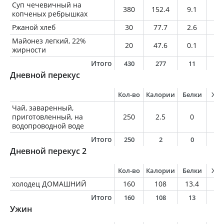
Суп чечевичный на
380
152.4
9.1
6.
копченых ребрышках
Ржаной хлеб
30
77.7
2.6
1
Майонез легкий, 22%
20
47.6
0.1
4.
жирности
Итого
430
277
11
1
Дневной перекус
Кол-во
Калории
Белки
Жи
Чай, заваренный,
приготовленный, на
250
2.5
0
0
водопроводной воде
Итого
250
2
0
0
Дневной перекус 2
Кол-во
Калории
Белки
Жи
холодец ДОМАШНИЙ
160
108
13.4
5.
Итого
160
108
13
5
Ужин