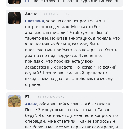
FTL
, вот это жесть 🤦‍♀️ очень суровый гинеколог
Алена
30.09.2025 23:08
Светлана
, хорошо если вопрос только в
потраченных деньгах. Мне как то без
анализов, выписали " Чтоб хуже не было"
таблеточки. Почитав аннотацию, я поняла, что
я не настолько больна, как могу быть
впоследствии приёма этого лекарства. Кстати,
диагноз не подтвердился. Я , конечно,
понимаю, что побочки есть у всех
лекарственных средств. Но, когда " На всякий
случай " Назначают сильный препарат с
вкладышем на два листа побочек, по моему
странно.
FTL
30.09.2025 23:57
Алена
, обожравшийся славы, я бы сказала.
После 2 минут осмотра она сказала: "я вас
беру". Я ответила, что у меня есть вопросы по
операции. Мне ответили: "Какие вопросы? Я
вас беру". Нас всех четверых так осмотрели, и