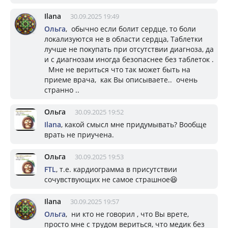
Ilana
30.09.2025 19:49
Ольга
, обычно если болит сердце, то боли
локализуются не в области сердца, Таблетки
лучше не покупать при отсутствии диагноза, да
и с диагнозам иногда безопаснее без таблеток .
Мне не вериться что так может быть на
приеме врача, как Вы описываете.. очень
странно ..
Ольга
30.09.2025 19:52
Ilana
, какой смысл мне придумывать? Вообще
врать не приучена.
Ольга
30.09.2025 19:53
FTL
, т.е. кардиограмма в присутствии
сочувствующих не самое страшное😆
Ilana
30.09.2025 19:57
Ольга
, ни кто не говорил , что Вы врете,
просто мне с трудом вериться, что медик без