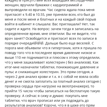
каждую) в присутствии всех вошедших вессердечных
женщин, вручили бумажки с кардиограммой и
выпроводили ко врачам. Час сидела ждала пока меня
пригласят к 9.40 в 10.55, уже приняли всех, кто был до
меня и после меня и блатных и на каждый свой порыв
войти в кабинет я слышала: Вас приглашали? Нет, так
сидите и ждите. На вопрос: зачем тогда я записалась на
определенное время, мне ответили: Вы не видите, что
врач занят? Освободится и пригласит всех по записи в
порядке очереди🤣🤣🤣. Дальше было еще веселей. С
порога мне объявили что я гипертоник, хотя я пришла по
поводу того что в последнее время давление низкое и
выше 110 не поднимается и плюсом к этому определили,
что у меня зашкаливает холестерин ( без анализов). Как
итог-мне назначили таблетки, понижающие давление и
пульс и снижающие холестерин. Это прям сегодня, а
через 2 дня анализ крови и т.к. я с собой не взяла особо
денег и не смогла заплатить за платный анализ сегодня (
проверка сердца при нагрузке на велотренажере), то
прийти 15 числа чтобы записаться на бесплатную такую
проверку. А сейчас я сижу и думаю: покупать мне
таблетки, что врач прописал или уж подождать до
результатов анализов? Короче, что я в шоке-это прям