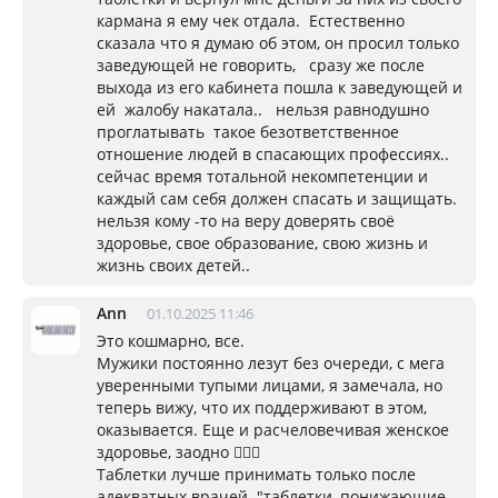
кармана я ему чек отдала. Естественно
сказала что я думаю об этом, он просил только
заведующей не говорить, сразу же после
выхода из его кабинета пошла к заведующей и
ей жалобу накатала.. нельзя равнодушно
проглатывать такое безответственное
отношение людей в спасающих профессиях..
сейчас время тотальной некомпетенции и
каждый сам себя должен спасать и защищать.
нельзя кому -то на веру доверять своё
здоровье, свое образование, свою жизнь и
жизнь своих детей..
Ann
01.10.2025 11:46
Это кошмарно, все.
Мужики постоянно лезут без очереди, с мега
уверенными тупыми лицами, я замечала, но
теперь вижу, что их поддерживают в этом,
оказывается. Еще и расчеловечивая женское
здоровье, заодно 🤦🏼‍♀️
Таблетки лучше принимать только после
адекватных врачей. "таблетки, понижающие