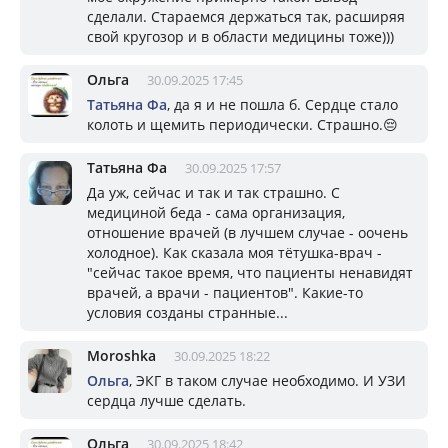
сделали. Стараемся держаться так, расширяя
свой кругозор и в области медицины тоже)))
Ольга
30.09.2025 17:45
Татьяна Фа
, да я и не пошла б. Сердце стало
колоть и щемить периодически. Страшно.😔
Татьяна Фа
30.09.2025 17:57
Да уж, сейчас и так и так страшно. С
медициной беда - сама организация,
отношение врачей (в лучшем случае - оочень
холодное). Как сказала моя тётушка-врач -
"сейчас такое время, что пациенты ненавидят
врачей, а врачи - пациентов". Какие-то
условия созданы странные...
Moroshka
30.09.2025 18:22
Ольга
, ЭКГ в таком случае необходимо. И УЗИ
сердца лучше сделать.
Ольга
30.09.2025 18:42