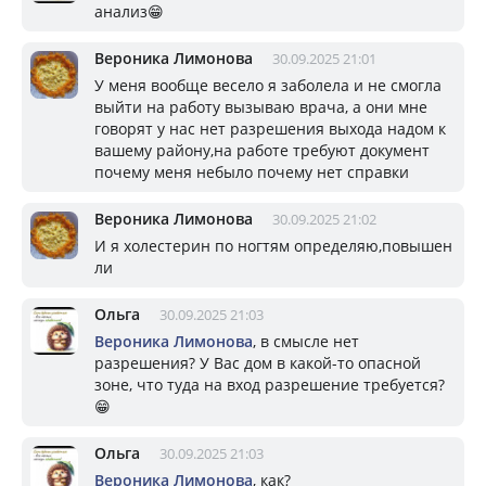
анализ😁
Вероника Лимонова
30.09.2025 21:01
У меня вообще весело я заболела и не смогла
выйти на работу вызываю врача, а они мне
говорят у нас нет разрешения выхода надом к
вашему району,на работе требуют документ
почему меня небыло почему нет справки
Вероника Лимонова
30.09.2025 21:02
И я холестерин по ногтям определяю,повышен
ли
Ольга
30.09.2025 21:03
Вероника Лимонова
, в смысле нет
разрешения? У Вас дом в какой-то опасной
зоне, что туда на вход разрешение требуется?
😁
Ольга
30.09.2025 21:03
Вероника Лимонова
, как?