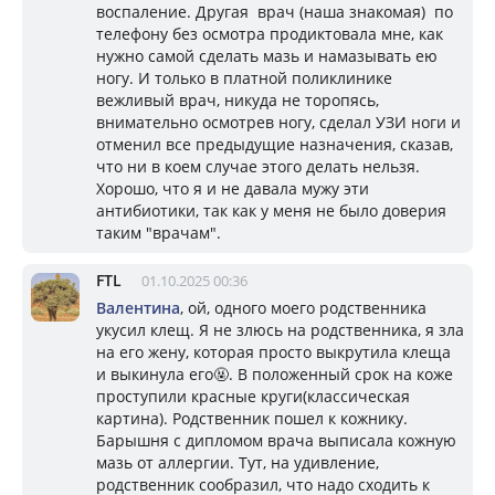
воспаление. Другая врач (наша знакомая) по
телефону без осмотра продиктовала мне, как
нужно самой сделать мазь и намазывать ею
ногу. И только в платной поликлинике
вежливый врач, никуда не торопясь,
внимательно осмотрев ногу, сделал УЗИ ноги и
отменил все предыдущие назначения, сказав,
что ни в коем случае этого делать нельзя.
Хорошо, что я и не давала мужу эти
антибиотики, так как у меня не было доверия
таким "врачам".
FTL
01.10.2025 00:36
Валентина
, ой, одного моего родственника
укусил клещ. Я не злюсь на родственника, я зла
на его жену, которая просто выкрутила клеща
и выкинула его🤬. В положенный срок на коже
проступили красные круги(классическая
картина). Родственник пошел к кожнику.
Барышня с дипломом врача выписала кожную
мазь от аллергии. Тут, на удивление,
родственник сообразил, что надо сходить к