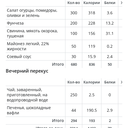
Кол-во
Калории
Белки
Жи
Салат огурцы, помидоры,
300
318
3.6
3
оливки и зелень
Фунчеза
200
228
13.2
3.
Свинина, мякоть окорока,
100
156
31.1
2.
тушеная
Майонез легкий, 22%
50
119
0.2
11
жирности
Соевый соус
30
15.9
2.4
0.
Итого
680
836
50
4
Вечерний перекус
Кол-во
Калории
Белки
Жи
Чай, заваренный,
приготовленный, на
250
2.5
0
0
водопроводной воде
Печенья, шоколадные
44
190.5
2.9
6.
вафли
Итого
294
193
2
6