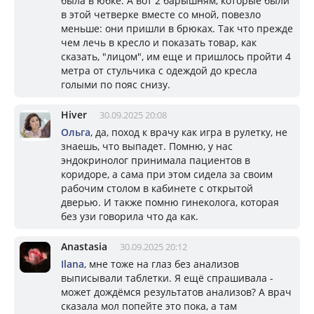
была в юбке. А вот 2 барышням, которые были
в этой четверке вместе со мной, повезло
меньше: они пришли в брюках. Так что прежде
чем лечь в кресло и показать товар, как
сказать, "лицом", им еще и пришлось пройти 4
метра от стульчика с одеждой до кресла
голыми по пояс снизу.
Hiver
30.09.2025 20:08
Ольга
, да, поход к врачу как игра в рулетку, не
знаешь, что выпадет. Помню, у нас
эндокринолог принимала пациентов в
коридоре, а сама при этом сидела за своим
рабочим столом в кабинете с открытой
дверью. И также помню гинеколога, которая
без узи говорила что да как.
Anastasia
30.09.2025 20:12
Ilana
, мне тоже на глаз без анализов
выписывали таблетки. Я ещё спрашивала -
может дождёмся результатов анализов? А врач
сказала мол попейте это пока, а там