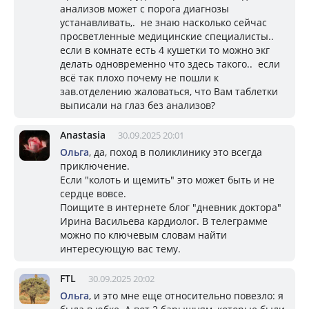
анализов может с порога диагнозы
устанавливать,. не знаю насколько сейчас
просветленные медицинские специалисты..
если в комнате есть 4 кушетки то можно экг
делать одновременно что здесь такого.. если
всё так плохо почему не пошли к
зав.отделению жаловаться, что Вам таблетки
выписали на глаз без анализов?
Anastasia
30.09.2025 20:01
Ольга
, да, поход в поликлинику это всегда
приключение.
Если "колоть и щемить" это может быть и не
сердце вовсе.
Поищите в интернете блог "дневник доктора"
Ирина Васильева кардиолог. В телеграмме
можно по ключевым словам найти
интересующую вас тему.
FTL
30.09.2025 20:02
Ольга
, и это мне еще относительно повезло: я