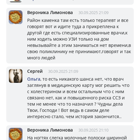
Вероника Лимонова
30.09.2025 21:09
Район каменка там есть только терапевт и все
говорят вот и идите туда а прикреплена к
другой где есть специализированные врачи,к
ним ходить можно УЗИ только на дом
невызывайте а этим заниматься нет времени,в
свою поликлинику не принимают,говорят и так
много людей
Сергей
30.09.2025 21:09
Ольга
, то есть никакого шанса нет, что врач
заглянув в медицинскую карту мог решить что
с холестерином и всем остальным что с ним
связано нет, как и повышенного риска ССЗ и
тем не менее что то назначил ? Чудны дела
Твои, Господи ! Вот ведь в самом деле
интересно стало, чем история закончится..
Вероника Лимонова
30.09.2025 21:10
На ногтях слегка молочные полоски шириной