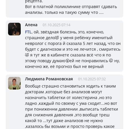
рецепта.
Вот в платной поликлинике отправят сдавать
анализы. только на такую сумму что ....
Алена
01.10.2025 07:14
FTL
, ой, звёздная болезнь, это, конечно,
страшное дело🤣 у меня ребёнку именитый
невролог с порога й сказала 5 лет назад, что он
будет с диагнозом и это не лечится , смиритесь
🤣 я тут же в кабинете сказала всё что я по
этому поводу думаю🤬ей не понравились 🤭 ну,
конечно же, её прогноз был не верный
Людмила Романовская
01.10.2025 07:32
Вообще страшно становиться ходить к таким
докторам ,которые без анализов могут
назначить таблетки от холестерина ,но это
ладно ,каждый по своему с ума сходит...но вот
при пониженнм давлении ,выписать таблетки
для снижения давления ,это вообще треш
какой то ...тут даже анализов не нужно
,казалось бы возьми и просто проверь какое