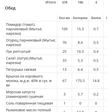
Итого
378
196
4
1
Обед
Кол-во
Калории
Белки
Жи
Помидор (томат),
парниковый (Мытьё,
109
15.3
0.7
0
нарезка)
Огурец парниковый (Мытьё,
76
8.4
0.5
0.
нарезка)
Лук репчатый
25
10.3
0.4
0.
Салат (латук) (Мытьё,
33
5.3
0.5
0.
нарезка)
Петрушка свежая
13
6.4
0.5
0.
Брынза из коровьего
молока, м.д.ж. 40% в сух. в-
67
175.5
14.8
12
ве
Морская капуста
3
5.7
0.2
0
(ламинария) сушеная
Соль поваренная пищевая
1
0
0
0
Рыжиковое масло полный