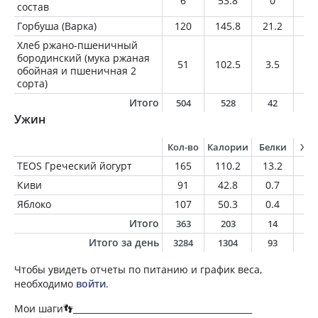
6
53.8
0
6
состав
Горбуша (Варка)
120
145.8
21.2
6.
Хлеб ржано-пшеничный
бородинский (мука ржаная
51
102.5
3.5
0.
обойная и пшеничная 2
сорта)
Итого
504
528
42
2
Ужин
Кол-во
Калории
Белки
Жи
TEOS Греческий йогурт
165
110.2
13.2
3.
Киви
91
42.8
0.7
0.
Яблоко
107
50.3
0.4
0.
Итого
363
203
14
4
Итого за день
3284
1304
93
3
Чтобы увидеть отчеты по питанию и график веса,
необходимо
войти
.
Мои шаги👣__________________________________________