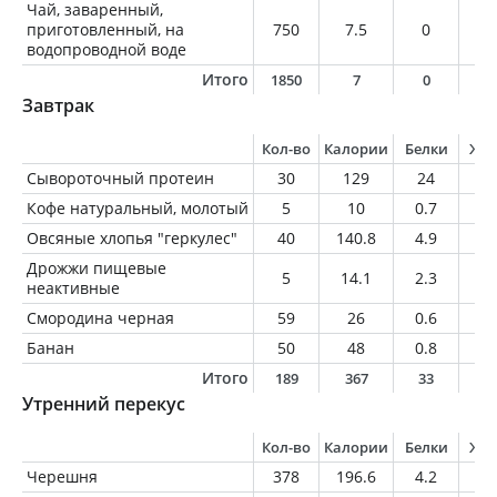
Чай, заваренный,
приготовленный, на
750
7.5
0
0
водопроводной воде
Итого
1850
7
0
0
Завтрак
Кол-во
Калории
Белки
Жи
Сывороточный протеин
30
129
24
2.
Кофе натуральный, молотый
5
10
0.7
0.
Овсяные хлопья "геркулес"
40
140.8
4.9
2.
Дрожжи пищевые
5
14.1
2.3
0.
неактивные
Смородина черная
59
26
0.6
0.
Банан
50
48
0.8
0.
Итого
189
367
33
6
Утренний перекус
Кол-во
Калории
Белки
Жи
Черешня
378
196.6
4.2
1.