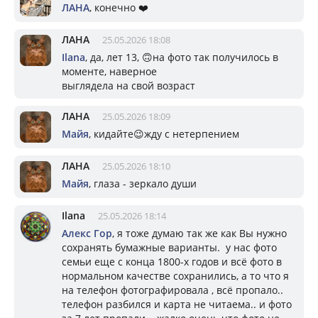
ЛАНА
, конечно ❤️
ЛАНА
25.05.2026 18:08
Ilana
, да, лет 13, 🙃на фото так получилось в
моменте, наверное
выглядела на свой возраст
ЛАНА
25.05.2026 18:09
Майя
, кидайте😉жду с нетерпением
ЛАНА
25.05.2026 18:10
Майя
, глаза - зеркало души
Ilana
25.05.2026 18:14
Алекс Гор
, я тоже думаю так же как Вы нужно
сохранять бумажные варианты. у нас фото
семьи еще с конца 1800-х годов и всё фото в
нормальном качестве сохранились, а то что я
на телефон фотографировала , всё пропало..
телефон разбился и карта не читаема.. и фото