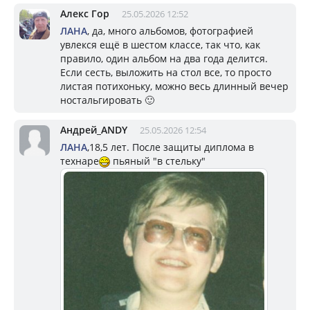
Алекс Гор
25.05.2026 12:52
ЛАНА
, да, много альбомов, фотографией
увлекся ещё в шестом классе, так что, как
правило, один альбом на два года делится.
Если сесть, выложить на стол все, то просто
листая потихоньку, можно весь длинный вечер
ностальгировать 🙂
Андрей_ANDY
25.05.2026 12:54
ЛАНА
,18,5 лет. После защиты диплома в
технаре
пьяный "в стельку"