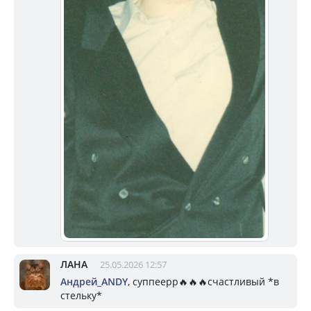
ЛАНА
25.05.2026 12:57
Андрей_ANDY
, суппеерр🔥🔥🔥счастливый *в
стельку*