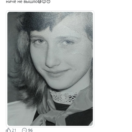
ничё не вышло😅😉🙃
21
96