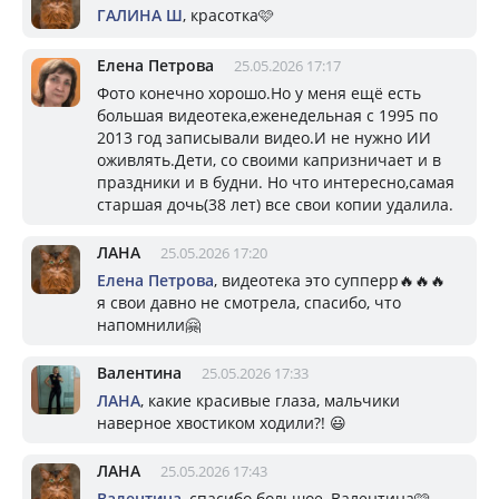
ГАЛИНА Ш
, красотка🩷
Елена Петрова
25.05.2026 17:17
Фото конечно хорошо.Но у меня ещё есть
большая видеотека,еженедельная с 1995 по
2013 год записывали видео.И не нужно ИИ
оживлять.Дети, со своими капризничает и в
праздники и в будни. Но что интересно,самая
старшая дочь(38 лет) все свои копии удалила.
ЛАНА
25.05.2026 17:20
Елена Петрова
, видеотека это супперр🔥🔥🔥
я свои давно не смотрела, спасибо, что
напомнили🤗
Валентина
25.05.2026 17:33
ЛАНА
, какие красивые глаза, мальчики
наверное хвостиком ходили?! 😃
ЛАНА
25.05.2026 17:43
Валентина
, спасибо большое, Валентина🩷