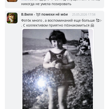
никогда не умела позировать
В.Виля - ?¡!! помехи нё мо́и
25.05.2026 17:58
Фото́к много , а воспоминаний еще болъше 🥰✨
. С коллективом приятно по́знакомиться 🤗