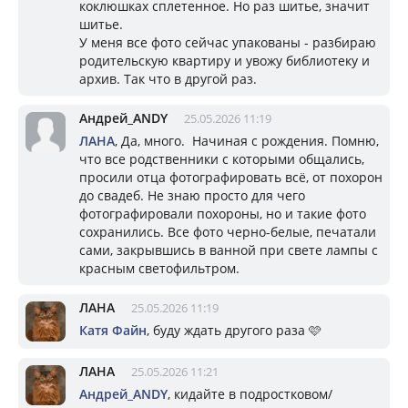
коклюшках сплетенное. Но раз шитье, значит
шитье.
У меня все фото сейчас упакованы - разбираю
родительскую квартиру и увожу библиотеку и
архив. Так что в другой раз.
Андрей_ANDY
25.05.2026 11:19
ЛАНА
, Да, много. Начиная с рождения. Помню,
что все родственники с которыми общались,
просили отца фотографировать всё, от похорон
до свадеб. Не знаю просто для чего
фотографировали похороны, но и такие фото
сохранились. Все фото черно-белые, печатали
сами, закрывшись в ванной при свете лампы с
красным светофильтром.
ЛАНА
25.05.2026 11:19
Катя Файн
, буду ждать другого раза 🩷
ЛАНА
25.05.2026 11:21
Андрей_ANDY
, кидайте в подростковом/