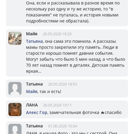
Она, если и рассказывала в разное время по
нескольку раз одну и ту же историю, то "в
показаниях" не путалась, и история новыми
подробностями не обрастала).
Майя
26.05.2026 18:29
Татьяна
, она сама это помнила. А рассказы
мамы просто закрепили эту память. Люди в
старости хорошо помнят давние события.
Могут забыть что было 5 мин назад, а что было
70 лет назад помнят в деталях. Детская память
яркая…
Татьяна
26.05.2026 18:53
Майя
, так и есть!
ЛАНА
26.05.2026 19:11
Алекс Гор
, замечательная фоточка 🔥спасибо
Татьяна
01.06.2026 10:34
ЛАНА, я нашла фото - это мы с сестрой. Она