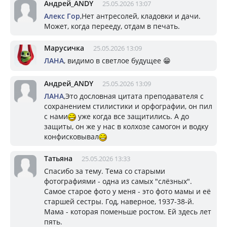
Андрей_ANDY
25.05.2026 13:07
Алекс Гор
,Нет антресолей, кладовки и дачи.
Может, когда перееду, отдам в печать.
Марусичка
25.05.2026 13:09
ЛАНА
, видимо в светлое будущее 😁
Андрей_ANDY
25.05.2026 13:09
ЛАНА
,Это дословная цитата преподавателя с
сохранением стилистики и орфографии, он пил
с нами
уже когда все защитились. А до
защиты, он же у нас в колхозе самогон и водку
конфисковывал
Татьяна
25.05.2026 13:33
Спасибо за тему. Тема со старыми
фотографиями - одна из самых "слёзных".
Самое старое фото у меня - это фото мамы и её
старшей сестры. Год, наверное, 1937-38-й.
Мама - которая поменьше ростом. Ей здесь лет
пять.