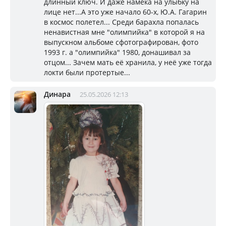
длинный ключ. И даже намека на улыбку на
лице нет...А это уже начало 60-х, Ю.А. Гагарин
в космос полетел... Среди барахла попалась
ненавистная мне "олимпийка" в которой я на
выпускном альбоме сфотографирован, фото
1993 г. а "олимпийка" 1980, донашивал за
отцом... Зачем мать её хранила, у неё уже тогда
локти были протертые...
Динара
25.05.2026 12:13