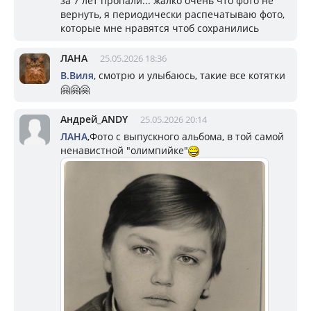
за 7 лет пропали... жалко очень что фото не
вернуть, я периодически распечатываю фото,
которые мне нравятся чтоб сохранились
ЛАНА
25.05.2026 18:36
В.Виля
, смотрю и улыбаюсь, такие все котятки
🤗🤗🤗
Андрей_ANDY
25.05.2026 20:14
ЛАНА
,Фото с выпускного альбома, в той самой
ненавистной "олимпийке"