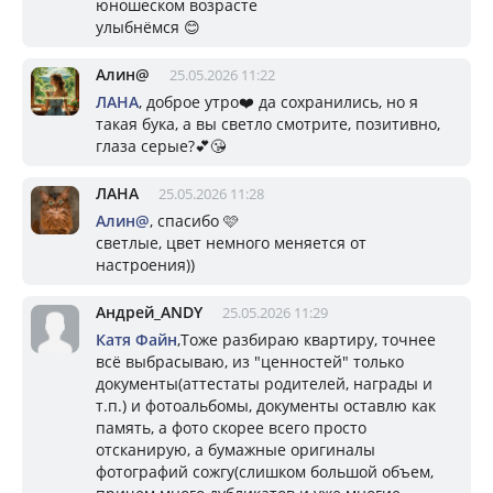
юношеском возрасте
улыбнёмся 😊
Алин@
25.05.2026 11:22
ЛАНА
, доброе утро❤️ да сохранились, но я
такая бука, а вы светло смотрите, позитивно,
глаза серые?💕😘
ЛАНА
25.05.2026 11:28
Алин@
, спасибо 🩷
светлые, цвет немного меняется от
настроения))
Андрей_ANDY
25.05.2026 11:29
Катя Файн
,Тоже разбираю квартиру, точнее
всё выбрасываю, из "ценностей" только
документы(аттестаты родителей, награды и
т.п.) и фотоальбомы, документы оставлю как
память, а фото скорее всего просто
отсканирую, а бумажные оригиналы
фотографий сожгу(слишком большой объем,