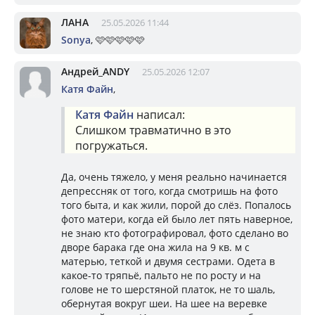
ЛАНА
25.05.2026 11:44
Sonya
, 🩷🩷🩷🩷🩷
Андрей_ANDY
25.05.2026 12:07
Катя Файн
,
Катя Файн
написал:
Слишком травматично в это
погружаться.
Да, очень тяжело, у меня реально начинается
депрессняк от того, когда смотришь на фото
того быта, и как жили, порой до слёз. Попалось
фото матери, когда ей было лет пять наверное,
не знаю кто фотографировал, фото сделано во
дворе барака где она жила на 9 кв. м с
матерью, теткой и двумя сестрами. Одета в
какое-то тряпьё, пальто не по росту и на
голове не то шерстяной платок, не то шаль,
обернутая вокруг шеи. На шее на веревке