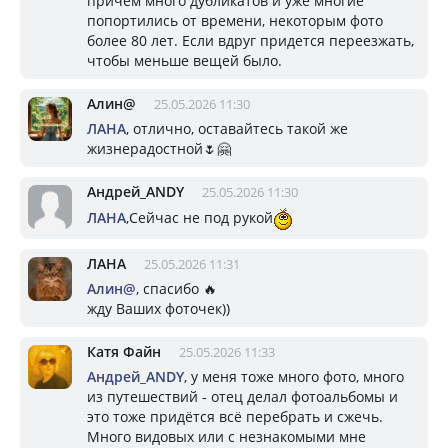
причем много дубликатов и уже многие
попортились от времени, некоторым фото
более 80 лет. Если вдруг придется переезжать,
чтобы меньше вещей было.
Алин@
25.05.2026 11:30
ЛАНА
, отлично, оставайтесь такой же
жизнерадостной🌷🤗
Андрей_ANDY
25.05.2026 11:30
ЛАНА
,Сейчас не под рукой
ЛАНА
25.05.2026 11:31
Алин@
, спасибо 🔥
жду Ваших фоточек))
Катя Файн
25.05.2026 11:33
Андрей_ANDY
, у меня тоже много фото, много
из путешествий - отец делал фотоальбомы и
это тоже придётся всё перебрать и сжечь.
Много видовых или с незнакомыми мне