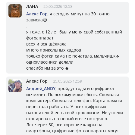
ЛАНА
25.05.2026 12:58
Алекс Гор
, я сегодня минут на 30 точно
зависла😅
.
я тоже, с 12 лет был у меня свой собственный
фотоаппарат
всех и вся щёлкала
много прикольных кадров
только фотки сама не печатала, мальчишки-
одноклассники делали
спасибо им за это 🔥
Алекс Гор
25.05.2026 12:59
Андрей_ANDY
, пройдут годы и оцифровка
исчезнет. По всякому может быть. Сломался
компьютер. Сломался телефон. Карта памяти
перестала работать. У всех цифровых
накопителей есть свой срок жизни. Не успели
скопировать на новый и все потеряно.
Лет через 50, все хорошие кадры на
смартфоны, цыфровые фотоаппараты могут