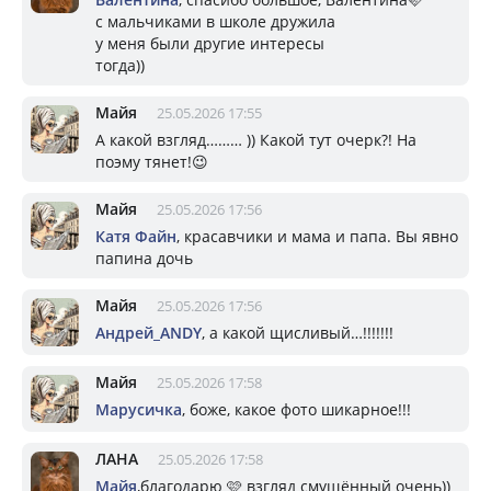
с мальчиками в школе дружила
у меня были другие интересы
тогда))
Майя
25.05.2026 17:55
А какой взгляд……… )) Какой тут очерк?! На
поэму тянет!😉
Майя
25.05.2026 17:56
Катя Файн
, красавчики и мама и папа. Вы явно
папина дочь
Майя
25.05.2026 17:56
Андрей_ANDY
, а какой щисливый…!!!!!!!
Майя
25.05.2026 17:58
Марусичка
, боже, какое фото шикарное!!!
ЛАНА
25.05.2026 17:58
Майя
,благодарю 🩷 взгляд смущённый очень))