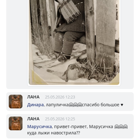
ЛАНА
25.05.2026 12:23
Динара
, лапуличка🤗🤗🤗спасибо большое ♥️
ЛАНА
25.05.2026 12:25
Марусичка
, привет-привет, Марусичка 🤗🤗🤗
куда лыжи навострила??