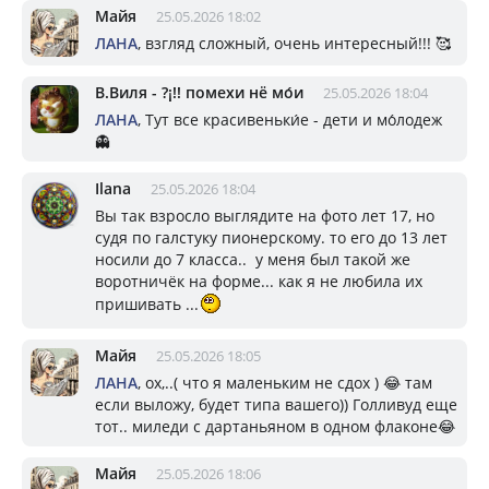
Майя
25.05.2026 18:02
ЛАНА
, взгляд сложный, очень интересный!!! 🥰
В.Виля - ?¡!! помехи нё мо́и
25.05.2026 18:04
ЛАНА
, Тут все красивеньки́е - дети и мо́лодеж
👻
Ilana
25.05.2026 18:04
Вы так взросло выглядите на фото лет 17, но
судя по галстуку пионерскому. то его до 13 лет
носили до 7 класса.. у меня был такой же
воротничёк на форме... как я не любила их
пришивать ...
Майя
25.05.2026 18:05
ЛАНА
, ох,..( что я маленьким не сдох ) 😂 там
если выложу, будет типа вашего)) Голливуд еще
тот.. миледи с дартаньяном в одном флаконе😂
Майя
25.05.2026 18:06