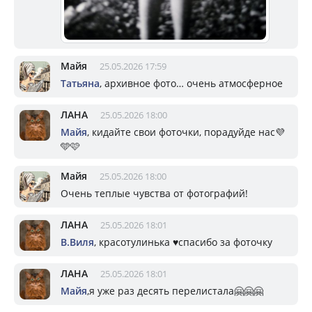
Майя
25.05.2026 17:59
Татьяна
, архивное фото… очень атмосферное
ЛАНА
25.05.2026 18:00
Майя
, кидайте свои фоточки, порадуйде нас💜
🩵🩷
Майя
25.05.2026 18:00
Очень теплые чувства от фотографий!
ЛАНА
25.05.2026 18:01
В.Виля
, красотулинька ♥️спасибо за фоточку
ЛАНА
25.05.2026 18:01
Майя
,я уже раз десять перелистала🤗🤗🤗