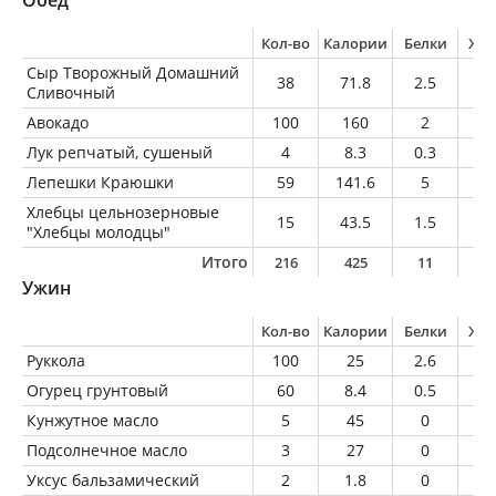
Обед
Кол-во
Калории
Белки
Жи
Сыр Творожный Домашний
38
71.8
2.5
6.
Сливочный
Авокадо
100
160
2
14
Лук репчатый, сушеный
4
8.3
0.3
0.
Лепешки Краюшки
59
141.6
5
0.
Хлебцы цельнозерновые
15
43.5
1.5
0.
"Хлебцы молодцы"
Итого
216
425
11
2
Ужин
Кол-во
Калории
Белки
Жи
Руккола
100
25
2.6
0.
Огурец грунтовый
60
8.4
0.5
0.
Кунжутное масло
5
45
0
5
Подсолнечное масло
3
27
0
3
Уксус бальзамический
2
1.8
0
0