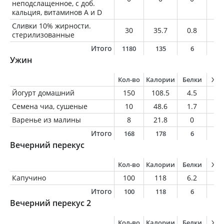
неподслащенное, с доб.
кальция, витаминов A и D
Сливки 10% жирности.
30
35.7
0.8
3
стерилизованные
Итого
1180
135
6
8
Ужин
Кол-во
Калории
Белки
Жи
Йогурт домашний
150
108.5
4.5
6.
Семена чиа, сушеные
10
48.6
1.7
3.
Варенье из малины
8
21.8
0
0
Итого
168
178
6
1
Вечерний перекус
Кол-во
Калории
Белки
Жи
Капучино
100
118
6.2
7
Итого
100
118
6
7
Вечерний перекус 2
Кол-во
Калории
Белки
Жи