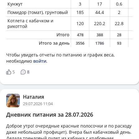
Кунжут
3
17
0.6
1.
Помидор (томат), грунтовый
185
44.4
2
0.
Котлета с кабачком и
120
220.2
22.8
12
рикоттой
Итого
478
388
28
2
Итого за день
3556
1786
93
9
Чтобы увидеть отчеты по питанию и график веса,
необходимо
войти
.
5
8
Наталия
29.07.2026 11:04
Дневник питания за 28.07.2026
Доброе утро! очередные красные полосочки и по расходу
даже небольшой профицит). Вчера был кабачковый день.
Делала трендовый рулет из кабачка с крабовыми