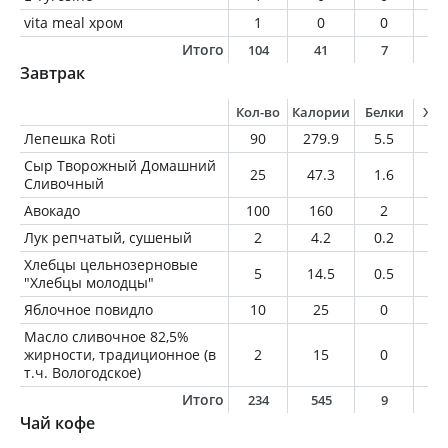
vita meal хром
1
0
0
0
Итого
104
41
7
0
Завтрак
Кол-во
Калории
Белки
Жи
Лепешка Roti
90
279.9
5.5
13
Сыр Творожный Домашний
25
47.3
1.6
4.
Сливочный
Авокадо
100
160
2
14
Лук репчатый, сушеный
2
4.2
0.2
0.
Хлебцы цельнозерновые
5
14.5
0.5
0.
"Хлебцы молодцы"
Яблочное повидло
10
25
0
0
Масло сливочное 82,5%
жирности, традиционное (в
2
15
0
1.
т.ч. Вологодское)
Итого
234
545
9
3
Чай кофе