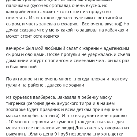
палочками (кусочек сфоткала), очень вкусно, но
калорийненько ..может чтото стоит из продуктво
поменять. Из остатков сделала рулетики с ветчиной и
сыром, и часть запекла в сухарях... Все очень вкусно))) Но
дочка сказала что у меня какой то зашквал на кабачках и
может стоит остановится
вечером был мой любимый салат с жареным адыгейским
сыром и овощами. После прогулки не удержалась и съела
домашний йогурт с топингом и семенами чиа ..он как раз
и был лишний
По активности не очень много ..погода плохая и поэтому
гуляли на районе.. далеко не ходили
Из курьезов валбереса. Заказала я ребенку маску
тигренка (сегодня день амурского тигра и в нашем
зоопарке будет праздник и всем деткам пришедшим в
масках вход бесплатный). И что вы думаете мне пришло
..10 масок с героями из сумерок ( так дочь сказала ..для
меня это все незнакомые люди) Дочь очень уговорила из
выкупить ..благо цена 91 руб позволила ..ну хоть детки