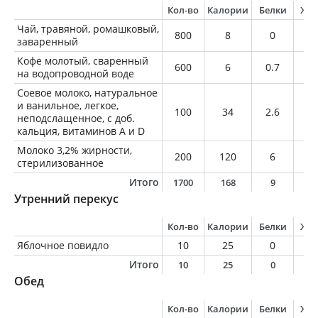
Кол-во
Калории
Белки
Жи
Чай, травяной, ромашковый,
800
8
0
0
заваренный
Кофе молотый, сваренный
600
6
0.7
0.
на водопроводной воде
Соевое молоко, натуральное
и ванильное, легкое,
100
34
2.6
0.
неподслащенное, с доб.
кальция, витаминов A и D
Молоко 3,2% жирности,
200
120
6
6.
стерилизованное
Итого
1700
168
9
7
Утренний перекус
Кол-во
Калории
Белки
Жи
Яблочное повидло
10
25
0
0
Итого
10
25
0
0
Обед
Кол-во
Калории
Белки
Жи