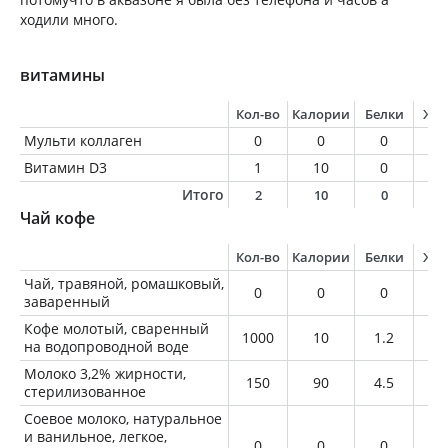
ходили много.
витамины
Кол-во
Калории
Белки
Жи
Мульти коллаген
0
0
0
0
Витамин D3
1
10
0
0
Итого
2
10
0
0
Чай кофе
Кол-во
Калории
Белки
Жи
Чай, травяной, ромашковый,
0
0
0
0
заваренный
Кофе молотый, сваренный
1000
10
1.2
0.
на водопроводной воде
Молоко 3,2% жирности,
150
90
4.5
4.
стерилизованное
Соевое молоко, натуральное
и ванильное, легкое,
0
0
0
0