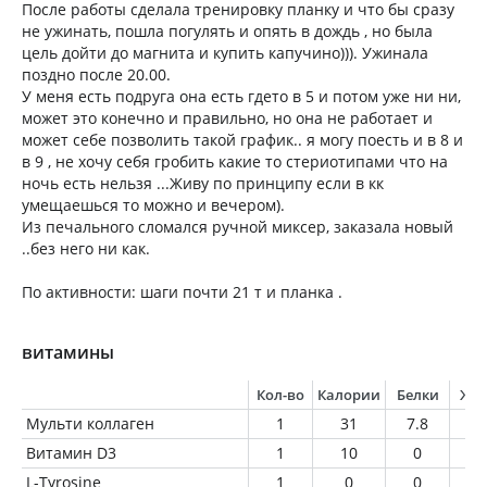
После работы сделала тренировку планку и что бы сразу
не ужинать, пошла погулять и опять в дождь , но была
цель дойти до магнита и купить капучино))). Ужинала
поздно после 20.00.
У меня есть подруга она есть гдето в 5 и потом уже ни ни,
может это конечно и правильно, но она не работает и
может себе позволить такой график.. я могу поесть и в 8 и
в 9 , не хочу себя гробить какие то стериотипами что на
ночь есть нельзя ...Живу по принципу если в кк
умещаешься то можно и вечером).
Из печального сломался ручной миксер, заказала новый
..без него ни как.
По активности: шаги почти 21 т и планка .
витамины
Кол-во
Калории
Белки
Жи
Мульти коллаген
1
31
7.8
0
Витамин D3
1
10
0
0
L-Tyrosine
1
0
0
0