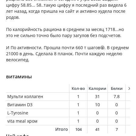
цифру 58.85... 58..такую цифру я последний раз видела 6
лет назад, когда пришла на сайт и активно худела после
родов.
По калорийность рациона в среднем за месяц 1718...но
это не сильно точно было пару загулов без подсчетов.
И По активности. Прошла почти 660 т шагов🤩. В среднем
21000 в день. Сделала 8 планок. Почти каждую неделю
велосипед.
витамины
Кол-во
Калории
Белки
Жи
Мульти коллаген
1
31
7.8
0
Витамин D3
1
10
0
0
L-Tyrosine
1
0
0
0
vita meal хром
1
0
0
0
Итого
104
41
7
0