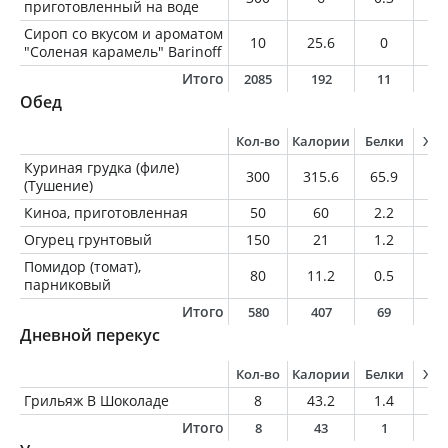
приготовленный на воде
Сироп со вкусом и ароматом
10
25.6
0
0
"Соленая карамель" Barinoff
Итого
2085
192
11
5
Обед
Кол-во
Калории
Белки
Жи
Куриная грудка (филе)
300
315.6
65.9
5.
(Тушение)
Киноа, приготовленная
50
60
2.2
1
Огурец грунтовый
150
21
1.2
0.
Помидор (томат),
80
11.2
0.5
0
парниковый
Итого
580
407
69
6
Дневной перекус
Кол-во
Калории
Белки
Жи
Грильяж В Шоколаде
8
43.2
1.4
2.
Итого
8
43
1
2