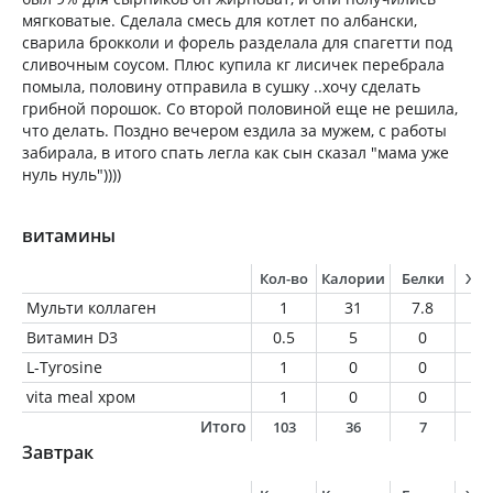
мягковатые. Сделала смесь для котлет по албански,
сварила брокколи и форель разделала для спагетти под
сливочным соусом. Плюс купила кг лисичек перебрала
помыла, половину отправила в сушку ..хочу сделать
грибной порошок. Со второй половиной еще не решила,
что делать. Поздно вечером ездила за мужем, с работы
забирала, в итого спать легла как сын сказал "мама уже
нуль нуль"))))
витамины
Кол-во
Калории
Белки
Жи
Мульти коллаген
1
31
7.8
0
Витамин D3
0.5
5
0
0
L-Tyrosine
1
0
0
0
vita meal хром
1
0
0
0
Итого
103
36
7
0
Завтрак