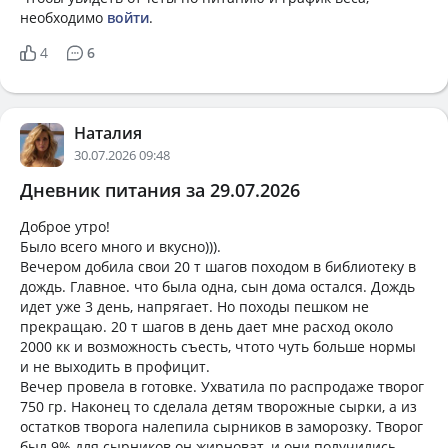
необходимо
войти
.
4
6
Наталия
30.07.2026 09:48
Дневник питания за 29.07.2026
Доброе утро!
Было всего много и вкусно))).
Вечером добила свои 20 т шагов походом в библиотеку в
дождь. Главное. что была одна, сын дома остался. Дождь
идет уже 3 день, напрягает. Но походы пешком не
прекращаю. 20 т шагов в день дает мне расход около
2000 кк и возможность съесть, чтото чуть больше нормы
и не выходить в профицит.
Вечер провела в готовке. Ухватила по распродаже творог
750 гр. Наконец то сделала детям творожные сырки, а из
остатков творога налепила сырников в заморозку. Творог
был 9% для сырников он жирноват, и они получились