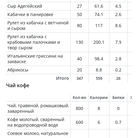
Сыр Адегейский
27
61.6
4.5
4.
Кабачки в панировке
50
74.1
2.6
3.
Рулет из кабачка с ветчиной
80
117
8.6
5.
и сыром
Рулет из кабачка с
крабовыми палочками и
130
200.1
7.9
14
твор сыром
Итальянские гриссини на
40
98.4
2.8
3.
закваске
Абрикосы
20
8.8
0.2
0
Итого
347
559
26
3
Чай кофе
Кол-во
Калории
Белки
Жи
Чай, травяной, ромашковый,
800
8
0
0
заваренный
Кофе молотый, сваренный
600
6
0.7
0.
на водопроводной воде
Соевое молоко, натуральное