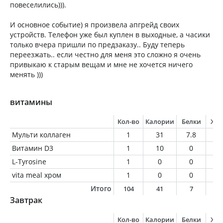
повеселились))).
И основное событие) я произвела апгрейд своих
устройств. Телефон уже был куплен в выходные, а часики
только вчера пришли по предзаказу.. Буду теперь
переезжать.. если честно для меня это сложно я очень
привыкаю к старым вещам и мне не хочется ничего
менять )))
витамины
Кол-во
Калории
Белки
Жи
Мульти коллаген
1
31
7.8
0
Витамин D3
1
10
0
0
L-Tyrosine
1
0
0
0
vita meal хром
1
0
0
0
Итого
104
41
7
0
Завтрак
Кол-во
Калории
Белки
Жи