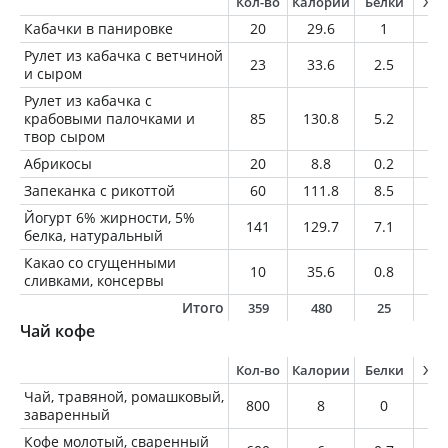
Кол-во
Калории
Белки
Жи
Кабачки в панировке
20
29.6
1
1.
Рулет из кабачка с ветчиной
23
33.6
2.5
1.
и сыром
Рулет из кабачка с
крабовыми палочками и
85
130.8
5.2
9.
твор сыром
Абрикосы
20
8.8
0.2
0
Запеканка с рикоттой
60
111.8
8.5
3.
Йогурт 6% жирности, 5%
141
129.7
7.1
8.
белка, натуральный
Какао со сгущенными
10
35.6
0.8
1.
сливками, консервы
Итого
359
480
25
2
Чай кофе
Кол-во
Калории
Белки
Жи
Чай, травяной, ромашковый,
800
8
0
0
заваренный
Кофе молотый, сваренный