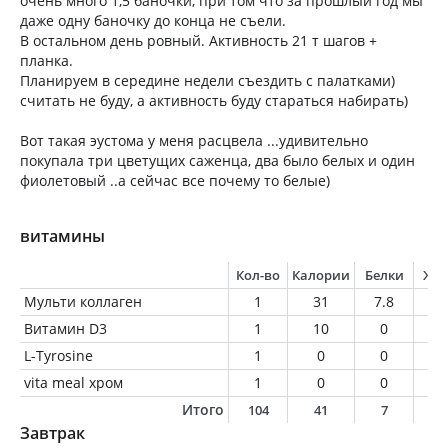
очень много 1,5 баночки, при том что за прошлый год мы
даже одну баночку до конца не съели.
В остальном день ровный. Активность 21 т шагов +
планка.
Планируем в середине недели съездить с палатками)
считать не буду, а активность буду стараться набирать)
Вот такая эустома у меня расцвела ...удивительно
покупала три цветущих саженца, два было белых и один
фиолетовый ..а сейчас все почему то белые)
витамины
Кол-во
Калории
Белки
Жи
Мульти коллаген
1
31
7.8
0
Витамин D3
1
10
0
0
L-Tyrosine
1
0
0
0
vita meal хром
1
0
0
0
Итого
104
41
7
0
Завтрак