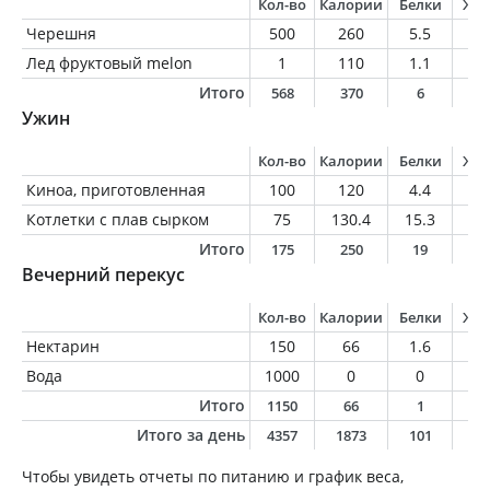
Кол-во
Калории
Белки
Жи
Черешня
500
260
5.5
2
Лед фруктовый melon
1
110
1.1
4.
Итого
568
370
6
6
Ужин
Кол-во
Калории
Белки
Жи
Киноа, приготовленная
100
120
4.4
1.
Котлетки с плав сырком
75
130.4
15.3
6.
Итого
175
250
19
8
Вечерний перекус
Кол-во
Калории
Белки
Жи
Нектарин
150
66
1.6
0.
Вода
1000
0
0
0
Итого
1150
66
1
0
Итого за день
4357
1873
101
7
Чтобы увидеть отчеты по питанию и график веса,