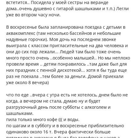
встетится.. Посидела у моей сестры на веранде
дома..очень душевно с гитарой шашлыками и т.п.) Легли
уже во втором часу ночи.
В воскресенье была запланирована поездка с детьми в
аквакомплекс (там несколько бассейнов и небольшие
надувные горочки). Моя дочь на последнем звонке
выиграла с классом пригласительные на два человека и
они до сих пор лежали... Людей там было тоже очень
много просто очень ..особенно малышей.. Но мы неплохо
провели время .. детям понравилось ..там даже был для
них праздник с пенной дискотекой... хотя я бы туда еще
раз не поехала ..тем более за деньги. Домой приехали
уже около 8 вечера)
что по еде ..вчера с утра есть не хотелось, днем было не
когда, а вечером не стала, думаю ну и будет
разгрузочный день после субботы с алкоголем и
шашлыками.
пила только много кофе ((( и воды.
по шагам и в субботу и в воскресенье приблизительно
одинаково около 16 т. Вчера фактически больше
потомучто в аквазоне я была без телефона и часов а