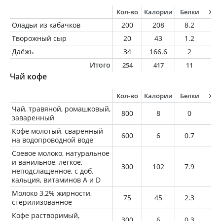
Кол-во
Калории
Белки
Жи
Оладьи из кабачков
200
208
8.2
6.
Творожный сыр
20
43
1.2
4
Даёжь
34
166.6
2
8.
Итого
254
417
11
1
Чай кофе
Кол-во
Калории
Белки
Жи
Чай, травяной, ромашковый,
800
8
0
0
заваренный
Кофе молотый, сваренный
600
6
0.7
0.
на водопроводной воде
Соевое молоко, натуральное
и ванильное, легкое,
300
102
7.9
2.
неподслащенное, с доб.
кальция, витаминов A и D
Молоко 3,2% жирности,
75
45
2.3
2.
стерилизованное
Кофе растворимый,
300
6
0.3
0