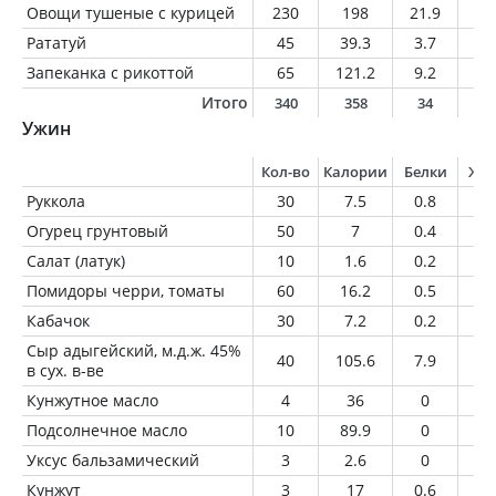
Овощи тушеные с курицей
230
198
21.9
7.
Рататуй
45
39.3
3.7
2
Запеканка с рикоттой
65
121.2
9.2
3.
Итого
340
358
34
1
Ужин
Кол-во
Калории
Белки
Жи
Руккола
30
7.5
0.8
0.
Огурец грунтовый
50
7
0.4
0.
Салат (латук)
10
1.6
0.2
0
Помидоры черри, томаты
60
16.2
0.5
0.
Кабачок
30
7.2
0.2
0.
Сыр адыгейский, м.д.ж. 45%
40
105.6
7.9
7.
в сух. в-ве
Кунжутное масло
4
36
0
4
Подсолнечное масло
10
89.9
0
1
Уксус бальзамический
3
2.6
0
0
Кунжут
3
17
0.6
1.