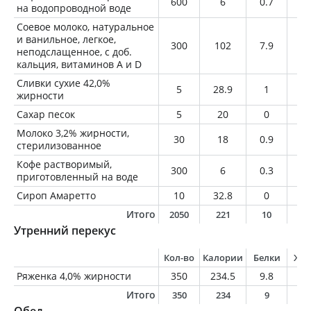
600
6
0.7
0.
на водопроводной воде
Соевое молоко, натуральное
и ванильное, легкое,
300
102
7.9
2.
неподслащенное, с доб.
кальция, витаминов A и D
Сливки сухие 42,0%
5
28.9
1
2.
жирности
Сахар песок
5
20
0
0
Молоко 3,2% жирности,
30
18
0.9
1
стерилизованное
Кофе растворимый,
300
6
0.3
0
приготовленный на воде
Сироп Амаретто
10
32.8
0
0
Итого
2050
221
10
5
Утренний перекус
Кол-во
Калории
Белки
Жи
Ряженка 4,0% жирности
350
234.5
9.8
1
Итого
350
234
9
1