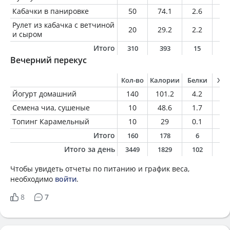
Кабачки в панировке
50
74.1
2.6
3.
Рулет из кабачка с ветчиной
20
29.2
2.2
1.
и сыром
Итого
310
393
15
2
Вечерний перекус
Кол-во
Калории
Белки
Жи
Йогурт домашний
140
101.2
4.2
6.
Семена чиа, сушеные
10
48.6
1.7
3.
Топинг Карамельный
10
29
0.1
0.
Итого
160
178
6
9
Итого за день
3449
1829
102
9
Чтобы увидеть отчеты по питанию и график веса,
необходимо
войти
.
8
7