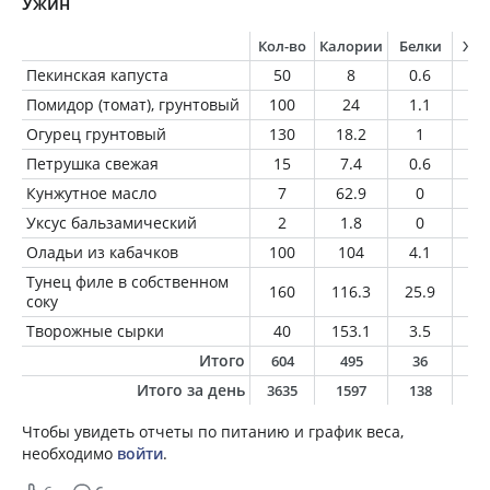
Ужин
Кол-во
Калории
Белки
Жи
Пекинская капуста
50
8
0.6
0.
Помидор (томат), грунтовый
100
24
1.1
0.
Огурец грунтовый
130
18.2
1
0.
Петрушка свежая
15
7.4
0.6
0.
Кунжутное масло
7
62.9
0
7
Уксус бальзамический
2
1.8
0
0
Оладьи из кабачков
100
104
4.1
3.
Тунец филе в собственном
160
116.3
25.9
0.
соку
Творожные сырки
40
153.1
3.5
10
Итого
604
495
36
2
Итого за день
3635
1597
138
5
Чтобы увидеть отчеты по питанию и график веса,
необходимо
войти
.