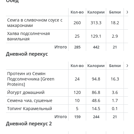
Обед
Кол-во
Калории
Белки
Жи
Семга в сливочном соусе с
260
313.3
18.2
1
макаронами
Халва подсолнечная
25
129.1
2.9
7.
ванильная
Итого
285
442
21
2
Дневной перекус
Кол-во
Калории
Белки
Жи
Протеин из Семян
Подсолнечника [Green
24
94.8
16.3
1.
Proteins]
Йогурт домашний
120
86.8
3.6
5.
Семена чиа, сушеные
10
48.6
1.7
3.
Топинг Карамельный
5
14.5
0.1
0.
Итого
159
244
21
1
Дневной перекус 2