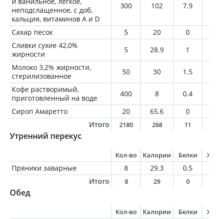
и ванильное, легкое,
300
102
7.9
2.
неподслащенное, с доб.
кальция, витаминов A и D
Сахар песок
5
20
0
0
Сливки сухие 42,0%
5
28.9
1
2.
жирности
Молоко 3,2% жирности,
50
30
1.5
1.
стерилизованное
Кофе растворимый,
400
8
0.4
0
приготовленный на воде
Сироп Амаретто
20
65.6
0
0
Итого
2180
268
11
6
Утренний перекус
Кол-во
Калории
Белки
Жи
Пряники заварные
8
29.3
0.5
0.
Итого
8
29
0
0
Обед
Кол-во
Калории
Белки
Жи