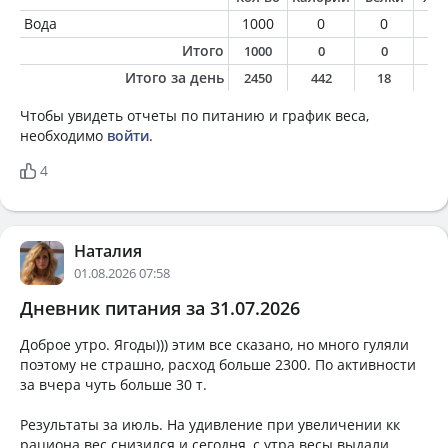
Вода
1000
0
0
0
Итого
1000
0
0
0
Итого за день
2450
442
18
2
Чтобы увидеть отчеты по питанию и график веса,
необходимо
войти
.
4
Наталия
01.08.2026 07:58
Дневник питания за 31.07.2026
Доброе утро. Ягоды))) этим все сказано, но много гуляли
поэтому не страшно, расход больше 2300. По активности
за вчера чуть больше 30 т.
Результаты за июль. На удивление при увеличении кк
рациона вес снизился и сегодня, с утра весы выдали