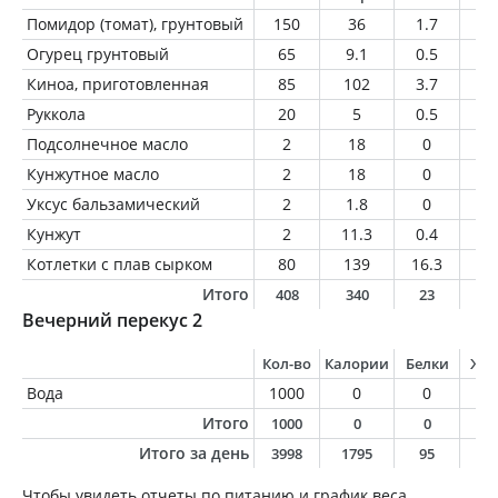
Помидор (томат), грунтовый
150
36
1.7
0.
Огурец грунтовый
65
9.1
0.5
0.
Киноа, приготовленная
85
102
3.7
1.
Руккола
20
5
0.5
0.
Подсолнечное масло
2
18
0
2
Кунжутное масло
2
18
0
2
Уксус бальзамический
2
1.8
0
0
Кунжут
2
11.3
0.4
1
Котлетки с плав сырком
80
139
16.3
6.
Итого
408
340
23
1
Вечерний перекус 2
Кол-во
Калории
Белки
Жи
Вода
1000
0
0
0
Итого
1000
0
0
0
Итого за день
3998
1795
95
8
Чтобы увидеть отчеты по питанию и график веса,