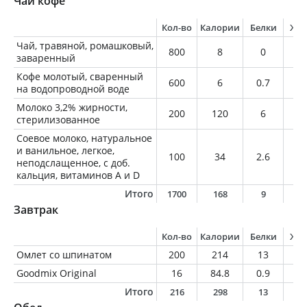
Чай кофе
Кол-во
Калории
Белки
Жи
Чай, травяной, ромашковый,
800
8
0
0
заваренный
Кофе молотый, сваренный
600
6
0.7
0.
на водопроводной воде
Молоко 3,2% жирности,
200
120
6
6.
стерилизованное
Соевое молоко, натуральное
и ванильное, легкое,
100
34
2.6
0.
неподслащенное, с доб.
кальция, витаминов A и D
Итого
1700
168
9
7
Завтрак
Кол-во
Калории
Белки
Жи
Омлет со шпинатом
200
214
13
14
Goodmix Original
16
84.8
0.9
4.
Итого
216
298
13
1