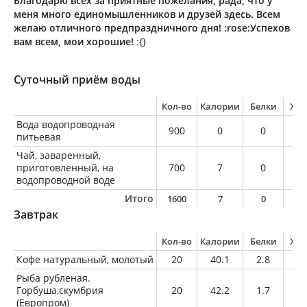
Благодарю всех за приятные пожелания, рада, что у
меня много единомышленников и друзей здесь. Всем
желаю отличного предпраздничного дня!
:rose:Успехов
вам всем, мои хорошие!
:{}
Суточный приём воды
Кол-во
Калории
Белки
Жи
Вода водопроводная
900
0
0
0
питьевая
Чай, заваренный,
приготовленный, на
700
7
0
0
водопроводной воде
Итого
1600
7
0
0
Завтрак
Кол-во
Калории
Белки
Жи
Кофе натуральный, молотый
20
40.1
2.8
2.
Рыба рубленая.
Горбуша,скумбрия
20
42.2
1.7
3.
(Европром)