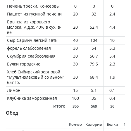
Печень трески. Консервы
0
0
0
0
Паштет из гусиной печени
20
32
2.4
2.
Брынза из коровьего
молока, м.д.ж. 40% в сух. в-
20
52.4
4.4
3.
ве
Сыр Сармич лёгкий 18%
40
104
10
7.
форель слабосоленая
30
54
5.3
3.
Скумбрия слабосоленая
30
56.7
5.4
3.
Булки городские
30
79.5
2.3
0.
Хлеб Сибирский зерновой
"Мультизлаковый со льном"
30
68.4
1.9
0.
65? гр.
Лимон
15
5.1
0.1
0
Клубника замороженная
100
35
0.4
0.
Итого
355
569
36
2
Обед
Кол-во
Калории
Белки
Жи