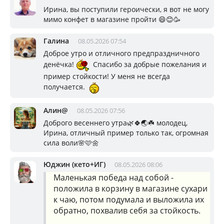
Ирина, вы поступили героически, я вот не могу
мимо конфет в магазине пройти 😄😊🥳
Галина
08.05.2026 07:54
Доброе утро и отличного предпраздничного
денёчка!
Спасибо за добрые пожелания и
пример стойкости! У меня не всегда
получается.
Алин@
08.05.2026 07:56
Доброго весеннего утра🌿🍀🌏☘️ молодец,
Ирина, отличный пример только так, огромная
сила воли🌸🩷🌼
Юджин (кето+ИГ)
08.05.2026 08:06
Маленькая победа над собой -
положила в корзину в магазине сухари
к чаю, потом подумала и выложила их
обратно, похвалив себя за стойкость.