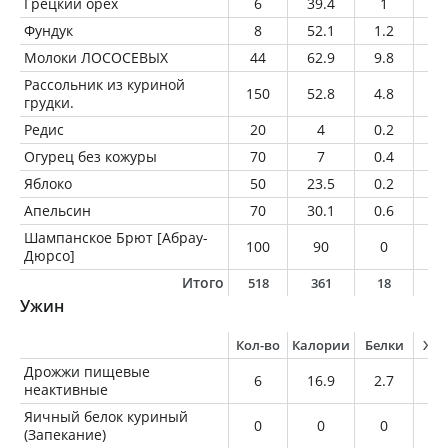
Грецкий орех
6
39.4
1
3.
Фундук
8
52.1
1.2
4.
Молоки ЛОСОСЕВЫХ
44
62.9
9.8
2.
Рассольник из куриной
150
52.8
4.8
0.
грудки.
Редис
20
4
0.2
0
Огурец без кожуры
70
7
0.4
0.
Яблоко
50
23.5
0.2
0.
Апельсин
70
30.1
0.6
0.
Шампанское Брют [Абрау-
100
90
0
0
Дюрсо]
Итого
518
361
18
1
Ужин
Кол-во
Калории
Белки
Жи
Дрожжи пищевые
6
16.9
2.7
0.
неактивные
Яичный белок куриный
0
0
0
0
(Запекание)