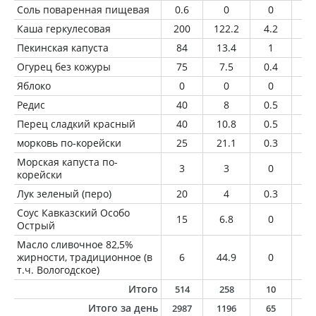
Соль поваренная пищевая
0.6
0
0
0
Каша геркулесовая
200
122.2
4.2
2.
Пекинская капуста
84
13.4
1
0.
Огурец без кожуры
75
7.5
0.4
0.
Яблоко
0
0
0
0
Редис
40
8
0.5
0
Перец сладкий красный
40
10.8
0.5
0
морковь по-корейски
25
21.1
0.3
1.
Морская капуста по-
3
3
0
0.
корейски
Лук зеленый (перо)
20
4
0.3
0
Соус Кавказский Особо
15
6.8
0
0
Острый
Масло сливочное 82,5%
жирности, традиционное (в
6
44.9
0
5
т.ч. Вологодское)
Итого
514
258
10
9
Итого за день
2987
1196
65
5