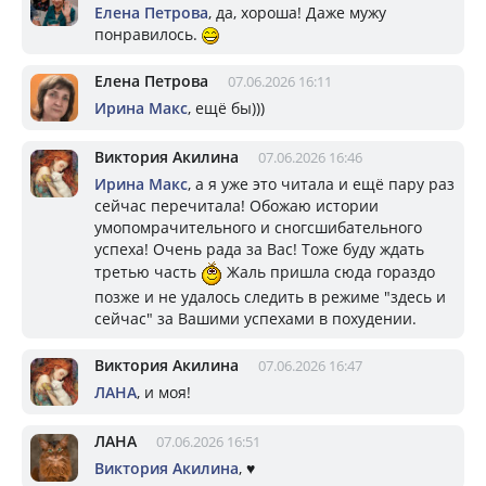
Елена Петрова
, да, хороша! Даже мужу
понравилось.
Елена Петрова
07.06.2026 16:11
Ирина Макс
, ещё бы)))
Виктория Акилина
07.06.2026 16:46
Ирина Макс
, а я уже это читала и ещё пару раз
сейчас перечитала! Обожаю истории
умопомрачительного и сногсшибательного
успеха! Очень рада за Вас! Тоже буду ждать
третью часть
Жаль пришла сюда гораздо
позже и не удалось следить в режиме "здесь и
сейчас" за Вашими успехами в похудении.
Виктория Акилина
07.06.2026 16:47
ЛАНА
, и моя!
ЛАНА
07.06.2026 16:51
Виктория Акилина
, ♥️