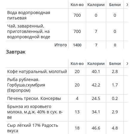
Кол-во
Калории
Белки
Жи
Вода водопроводная
700
0
0
0
питьевая
Чай, заваренный,
приготовленный, на
700
7
0
0
водопроводной воде
Итого
1400
7
0
0
Завтрак
Кол-во
Калории
Белки
Жи
Кофе натуральный, молотый
20
40.1
2.8
2.
Рыба рубленая.
Горбуша,скумбрия
20
42.2
1.7
3.
(Европром)
Печень трески. Консервы
4
24.5
0.2
2.
Брынза из коровьего
молока, м.д.ж. 40% в сух. в-
13
34.1
2.9
2.
ве
Сыр лёгкий 17% Радость
18
46.6
4.8
3.
вкуса