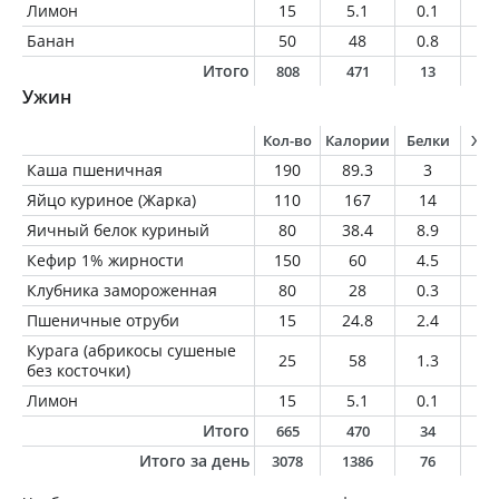
Лимон
15
5.1
0.1
0
Банан
50
48
0.8
0.
Итого
808
471
13
2
Ужин
Кол-во
Калории
Белки
Жи
Каша пшеничная
190
89.3
3
0.
Яйцо куриное (Жарка)
110
167
14
1
Яичный белок куриный
80
38.4
8.9
0.
Кефир 1% жирности
150
60
4.5
1.
Клубника замороженная
80
28
0.3
0.
Пшеничные отруби
15
24.8
2.4
0.
Курага (абрикосы сушеные
25
58
1.3
0.
без косточки)
Лимон
15
5.1
0.1
0
Итого
665
470
34
1
Итого за день
3078
1386
76
6