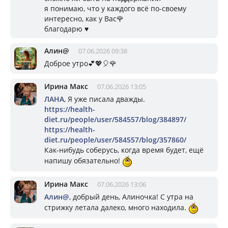
я понимаю, что у каждого всё по-своему
интересно, как у Вас🌹
благодарю ♥️
Алин@
07.06.2026 09:38
Доброе утро💕💖🎈🌹
Ирина Макс
07.06.2026 13:05
ЛАНА
, Я уже писала дважды.
https://health-
diet.ru/people/user/584557/blog/384897/
https://health-
diet.ru/people/user/584557/blog/357860/
Как-нибудь соберусь, когда время будет, ещё
напишу обязательно!
Ирина Макс
07.06.2026 13:06
Алин@
, добрый день, Алиночка! С утра на
стрижку летала далеко, много находила.