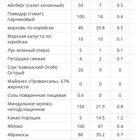
Айсберг (салат кочанный)
50
7
0.5
0.
Помидор (томат),
100
14
0.6
0
парниковый
морковь по-корейски
40
33.8
0.5
2.
Морская капуста по-
10
10
0.1
1
корейски
Лук зеленый (перо)
5
1
0.1
0
Петрушка свежая
4
2
0.1
0
Соус Кавказский Особо
20
9
0
0
Острый
Майонез «Провансаль», 67%
0
0
0
0
жирности
Соль поваренная пищевая
0.6
0
0
0
Миндальное молоко,
150
21.9
0.8
1.
неподслащенное
Какао-порошок
5
14.5
1.2
0.
Яблоко
100
47
0.4
0.
Абрикосы
80
35.2
0.7
0.