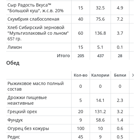
Сыр Радость Вкуса™
15
32.5
4.9
1.
"Большой куш", ж.с.в. 20%
Скумбрия слабосоленая
40
75.6
7.2
5.
Хлеб Сибирский зерновой
"Мультизлаковый со льном"
60
136.8
3.7
1.
65? гр.
Лимон
15
5.1
0.1
0
Итого
205
437
28
2
Обед
Кол-во
Калории
Белки
Жи
Рыжиковое масло полный
0
0
0
0
состав
Дрожжи пищевые
5
14.1
2.3
0.
неактивные
Грецкий орех
20
131.2
3.2
12
Фундук
9
58.6
1.4
5.
Огурец без кожуры
100
10
0.6
0.
Редис
45
9
0.5
0