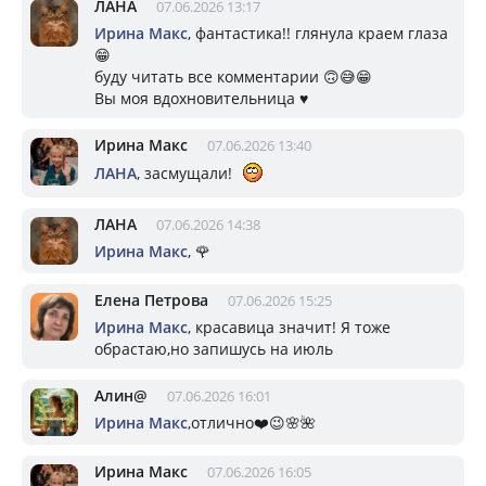
ЛАНА
07.06.2026 13:17
Ирина Макс
, фантастика!! глянула краем глаза
😁
буду читать все комментарии 🙃😅😁
Вы моя вдохновительница ♥️
Ирина Макс
07.06.2026 13:40
ЛАНА
, засмущали!
ЛАНА
07.06.2026 14:38
Ирина Макс
, 🌹
Елена Петрова
07.06.2026 15:25
Ирина Макс
, красавица значит! Я тоже
обрастаю,но запишусь на июль
Алин@
07.06.2026 16:01
Ирина Макс
,отлично❤️😉🌸🌺
Ирина Макс
07.06.2026 16:05