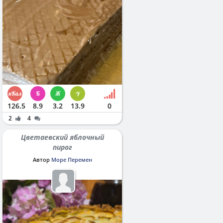
126.5
8.9
3.2
13.9
0
2
4
Цветаевский яблочный
пирог
Автор
Море Перемен