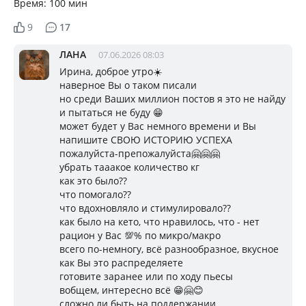
Время: 100 мин
9
17
ЛАНА
07.06.2026 08:03
Ирина, доброе утро☀️
наверное Вы о таком писали
но среди Ваших миллион постов я это не найду
и пытаться не буду 😁
может будет у Вас немного времени и Вы
напишите СВОЮ ИСТОРИЮ УСПЕХА
пожалуйста-препожалуйста🤗🤗🤗
убрать тааакое количество кг
как это было??
что помогало??
что вдохновляло и стимулировало??
как было на кето, что нравилось, что - нет
рацион у Вас 💯% по микро/макро
всего по-немногу, всё разнообразное, вкусное
как Вы это распределяете
готовите заранее или по ходу пьесы
вобщем, интересно всё 😁🤗😊
сложно ли быть на поддержании