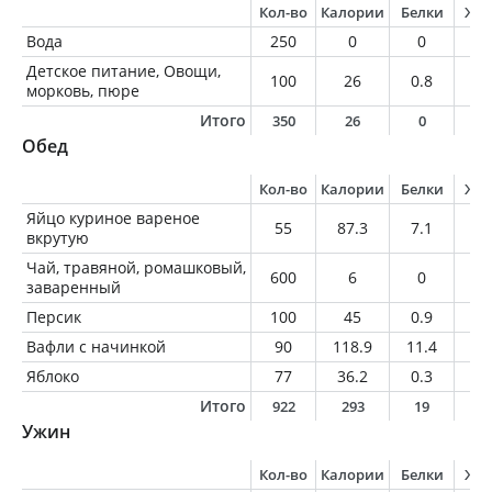
Кол-во
Калории
Белки
Жи
Вода
250
0
0
0
Детское питание, Овощи,
100
26
0.8
0.
морковь, пюре
Итого
350
26
0
0
Обед
Кол-во
Калории
Белки
Жи
Яйцо куриное вареное
55
87.3
7.1
6.
вкрутую
Чай, травяной, ромашковый,
600
6
0
0
заваренный
Персик
100
45
0.9
0.
Вафли с начинкой
90
118.9
11.4
3.
Яблоко
77
36.2
0.3
0.
Итого
922
293
19
1
Ужин
Кол-во
Калории
Белки
Жи