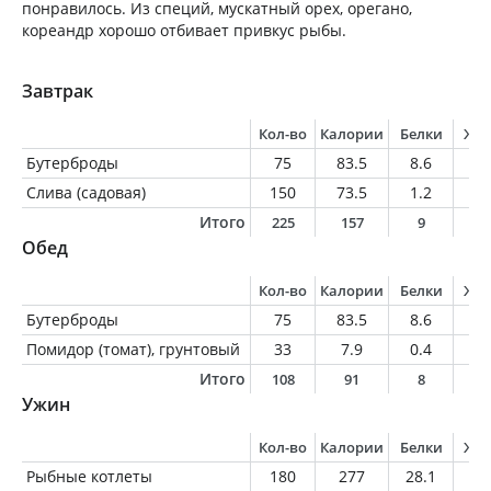
понравилось. Из специй, мускатный орех, орегано,
кореандр хорошо отбивает привкус рыбы.
Завтрак
Кол-во
Калории
Белки
Жи
Бутерброды
75
83.5
8.6
2.
Слива (садовая)
150
73.5
1.2
0.
Итого
225
157
9
2
Обед
Кол-во
Калории
Белки
Жи
Бутерброды
75
83.5
8.6
2.
Помидор (томат), грунтовый
33
7.9
0.4
0.
Итого
108
91
8
2
Ужин
Кол-во
Калории
Белки
Жи
Рыбные котлеты
180
277
28.1
8.