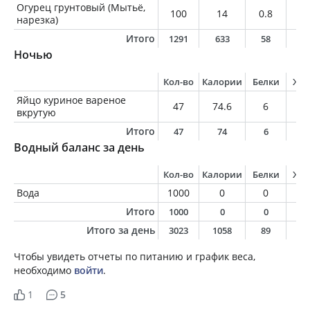
Огурец грунтовый (Мытьё,
100
14
0.8
0.
нарезка)
Итого
1291
633
58
2
Ночью
Кол-во
Калории
Белки
Жи
Яйцо куриное вареное
47
74.6
6
5.
вкрутую
Итого
47
74
6
5
Водный баланс за день
Кол-во
Калории
Белки
Жи
Вода
1000
0
0
0
Итого
1000
0
0
0
Итого за день
3023
1058
89
4
Чтобы увидеть отчеты по питанию и график веса,
необходимо
войти
.
1
5