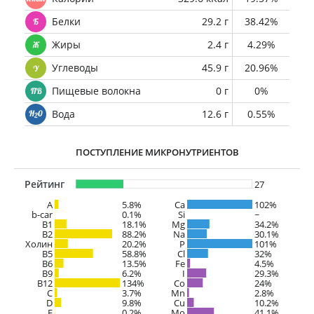
Белки
29.2 г
38.42%
Жиры
2.4 г
4.29%
Углеводы
45.9 г
20.96%
Пищевые волокна
0 г
0%
Вода
12.6 г
0.55%
ПОСТУПЛЕНИЕ МИКРОНУТРИЕНТОВ
Рейтинг
27
A
5.8%
Ca
102%
b-car
0.1%
Si
~
В1
18.1%
Mg
34.2%
B2
88.2%
Na
30.1%
Холин
20.2%
P
101%
B5
58.8%
Cl
32%
B6
13.5%
Fe
4.5%
B9
6.2%
I
29.3%
B12
134%
Co
24%
C
3.7%
Mn
2.8%
D
9.8%
Cu
10.2%
E
0.2%
Mo
41.1%