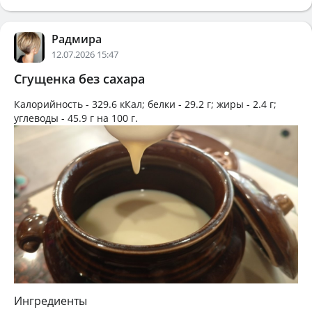
Радмира
12.07.2026 15:47
Сгущенка без сахара
Калорийность -
329.6 кКал
; белки -
29.2 г
; жиры -
2.4 г
;
углеводы -
45.9 г
на
100 г
.
Ингредиенты