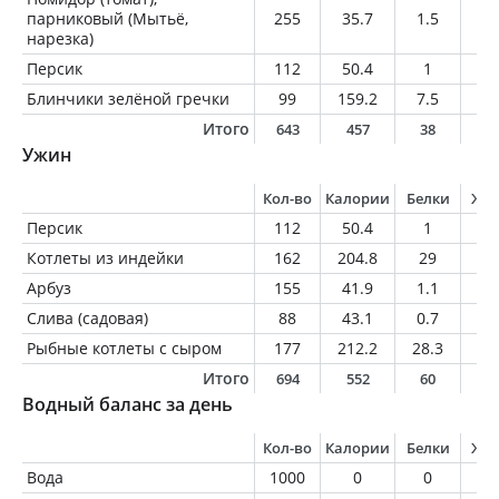
парниковый (Мытьё,
255
35.7
1.5
0
нарезка)
Персик
112
50.4
1
0.
Блинчики зелёной гречки
99
159.2
7.5
4.
Итого
643
457
38
1
Ужин
Кол-во
Калории
Белки
Жи
Персик
112
50.4
1
0.
Котлеты из индейки
162
204.8
29
5.
Арбуз
155
41.9
1.1
0.
Слива (садовая)
88
43.1
0.7
0.
Рыбные котлеты с сыром
177
212.2
28.3
5.
Итого
694
552
60
1
Водный баланс за день
Кол-во
Калории
Белки
Жи
Вода
1000
0
0
0