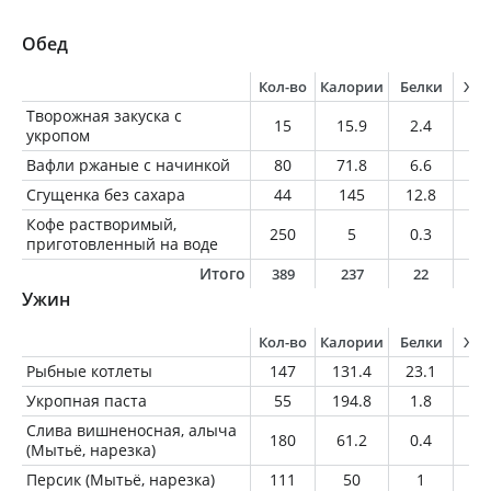
Обед
Кол-во
Калории
Белки
Жи
Творожная закуска с
15
15.9
2.4
0.
укропом
Вафли ржаные с начинкой
80
71.8
6.6
2.
Сгущенка без сахара
44
145
12.8
1.
Кофе растворимый,
250
5
0.3
0
приготовленный на воде
Итого
389
237
22
3
Ужин
Кол-во
Калории
Белки
Жи
Рыбные котлеты
147
131.4
23.1
3.
Укропная паста
55
194.8
1.8
2
Слива вишненосная, алыча
180
61.2
0.4
0.
(Мытьё, нарезка)
Персик (Мытьё, нарезка)
111
50
1
0.