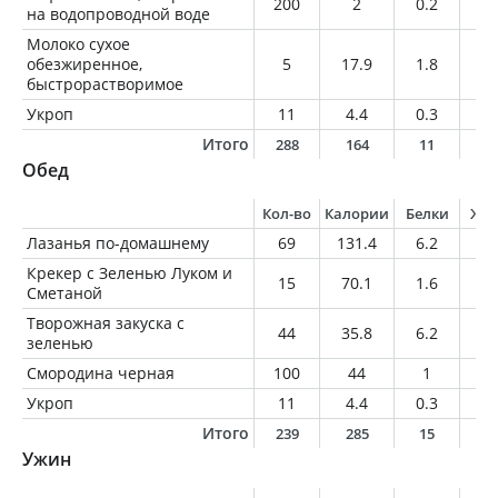
200
2
0.2
0
на водопроводной воде
Молоко сухое
обезжиренное,
5
17.9
1.8
0
быстрорастворимое
Укроп
11
4.4
0.3
0.
Итого
288
164
11
1
Обед
Кол-во
Калории
Белки
Жи
Лазанья по-домашнему
69
131.4
6.2
7.
Крекер с Зеленью Луком и
15
70.1
1.6
2.
Сметаной
Творожная закуска с
44
35.8
6.2
0.
зеленью
Смородина черная
100
44
1
0.
Укроп
11
4.4
0.3
0.
Итого
239
285
15
1
Ужин