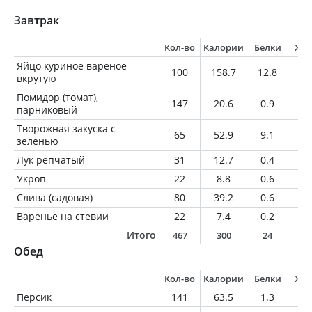
Завтрак
Кол-во
Калории
Белки
Жи
Яйцо куриное вареное
100
158.7
12.8
11
вкрутую
Помидор (томат),
147
20.6
0.9
0
парниковый
Творожная закуска с
65
52.9
9.1
0.
зеленью
Лук репчатый
31
12.7
0.4
0.
Укроп
22
8.8
0.6
0.
Слива (садовая)
80
39.2
0.6
0.
Варенье на стевии
22
7.4
0.2
0.
Итого
467
300
24
1
Обед
Кол-во
Калории
Белки
Жи
Персик
141
63.5
1.3
0.