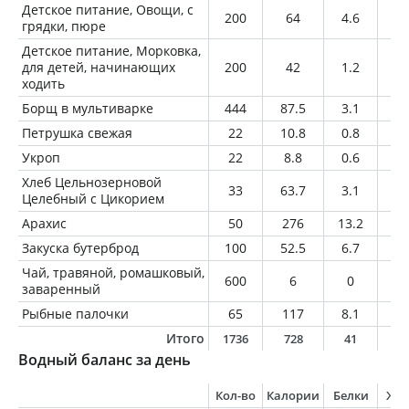
Детское питание, Овощи, с
200
64
4.6
0.
грядки, пюре
Детское питание, Морковка,
для детей, начинающих
200
42
1.2
0.
ходить
Борщ в мультиварке
444
87.5
3.1
2.
Петрушка свежая
22
10.8
0.8
0.
Укроп
22
8.8
0.6
0.
Хлеб Цельнозерновой
33
63.7
3.1
0.
Целебный с Цикорием
Арахис
50
276
13.2
22
Закуска бутерброд
100
52.5
6.7
1.
Чай, травяной, ромашковый,
600
6
0
0
заваренный
Рыбные палочки
65
117
8.1
4.
Итого
1736
728
41
3
Водный баланс за день
Кол-во
Калории
Белки
Жи