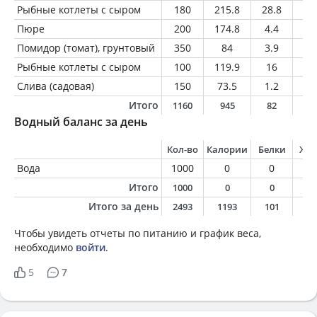
Рыбные котлеты с сыром
180
215.8
28.8
5.
Пюре
200
174.8
4.4
6.
Помидор (томат), грунтовый
350
84
3.9
0.
Рыбные котлеты с сыром
100
119.9
16
3.
Слива (садовая)
150
73.5
1.2
0.
Итого
1160
945
82
2
Водный баланс за день
Кол-во
Калории
Белки
Жи
Вода
1000
0
0
0
Итого
1000
0
0
0
Итого за день
2493
1193
101
3
Чтобы увидеть отчеты по питанию и график веса,
необходимо
войти
.
5
7