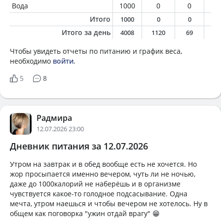
Вода
1000
0
0
0
Итого
1000
0
0
0
Итого за день
4008
1120
69
4
Чтобы увидеть отчеты по питанию и график веса,
необходимо
войти
.
5
8
Радмира
12.07.2026 23:00
Дневник питания за 12.07.2026
Утром на завтрак и в обед вообще есть не хочется. Но
жор просыпается именно вечером, чуть ли не ночью,
даже до 1000калорий не наберёшь и в организме
чувствуется какое-то голодное подсасывание. Одна
мечта, утром наешься и чтобы вечером не хотелось. Ну в
общем как поговорка "ужин отдай врагу" 😁