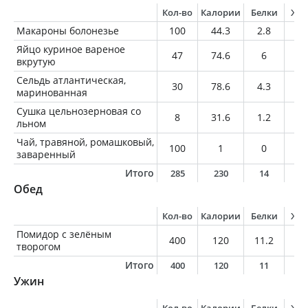
Кол-во
Калории
Белки
Жи
Макароны болонезье
100
44.3
2.8
0.
Яйцо куриное вареное
47
74.6
6
5.
вкрутую
Сельдь атлантическая,
30
78.6
4.3
5.
маринованная
Сушка цельнозерновая со
8
31.6
1.2
1.
льном
Чай, травяной, ромашковый,
100
1
0
0
заваренный
Итого
285
230
14
1
Обед
Кол-во
Калории
Белки
Жи
Помидор с зелёным
400
120
11.2
1.
творогом
Итого
400
120
11
1
Ужин