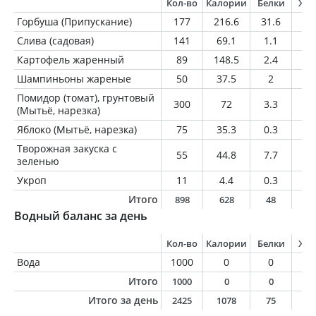
Кол-во
Калории
Белки
Жи
Горбуша (Припускание)
177
216.6
31.6
10
Слива (садовая)
141
69.1
1.1
0.
Картофель жаренный
89
148.5
2.4
6.
Шампиньоны жареные
50
37.5
2
2.
Помидор (томат), грунтовый
300
72
3.3
0.
(Мытьё, нарезка)
Яблоко (Мытьё, нарезка)
75
35.3
0.3
0.
Творожная закуска с
55
44.8
7.7
0.
зеленью
Укроп
11
4.4
0.3
0.
Итого
898
628
48
2
Водный баланс за день
Кол-во
Калории
Белки
Жи
Вода
1000
0
0
0
Итого
1000
0
0
0
Итого за день
2425
1078
75
4