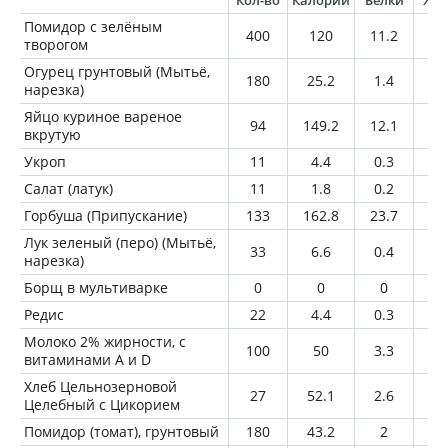
Кол-во
Калории
Белки
Жи
Помидор с зелёным
400
120
11.2
1.
творогом
Огурец грунтовый (Мытьё,
180
25.2
1.4
0.
нарезка)
Яйцо куриное вареное
94
149.2
12.1
10
вкрутую
Укроп
11
4.4
0.3
0.
Салат (латук)
11
1.8
0.2
0
Горбуша (Припускание)
133
162.8
23.7
7.
Лук зеленый (перо) (Мытьё,
33
6.6
0.4
0
нарезка)
Борщ в мультиварке
0
0
0
0
Редис
22
4.4
0.3
0
Молоко 2% жирности, с
100
50
3.3
2
витаминами A и D
Хлеб Цельнозерновой
27
52.1
2.6
0.
Целебный с Цикорием
Помидор (томат), грунтовый
180
43.2
2
0.