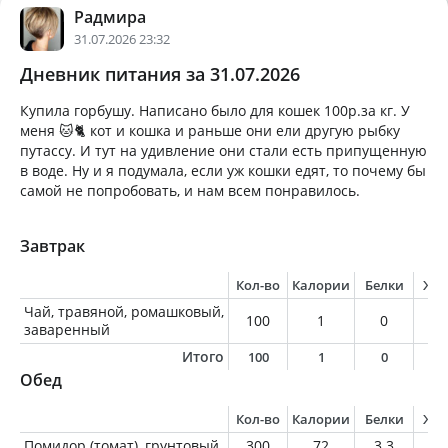
Радмира
31.07.2026 23:32
Дневник питания за 31.07.2026
Купила горбушу. Написано было для кошек 100р.за кг. У
меня 🐱🐈 кот и кошка и раньше они ели другую рыбку
путассу. И тут на удивление они стали есть припущенную
в воде. Ну и я подумала, если уж кошки едят, то почему бы
самой не попробовать, и нам всем понравилось.
Завтрак
Кол-во
Калории
Белки
Жи
Чай, травяной, ромашковый,
100
1
0
0
заваренный
Итого
100
1
0
0
Обед
Кол-во
Калории
Белки
Жи
Помидор (томат), грунтовый
300
72
3.3
0.