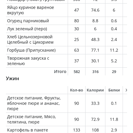
Яйцо куриное вареное
47
74.6
6
5.
вкрутую
Огурец парниковый
80
8.8
0.6
0.
Лук зеленый (перо)
30
6
0.4
0
Хлеб Цельнозерновой
25
48.3
2.4
0.
Целебный с Цикорием
Горбуша (Припускание)
63
77.1
11.2
3.
Творожная закуска с
37
30.1
5.2
0.
зеленью
Итого
582
316
29
1
Ужин
Кол-во
Калории
Белки
Жи
Детское питание, Фрукты,
яблочное пюре и ананас,
90
33.3
0.1
0.
пюре
Детское питание, Мясо,
90
72.9
11.8
2.
телятина, пюре
Картофель в пакете
133
108
2.9
0.