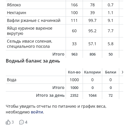
Яблоко
166
78
0.7
0.
Нектарин
100
39
1.1
0.
Вафли ржаные с начинкой
111
99.7
9.1
3.
Яйцо куриное вареное
60
95.2
7.7
7
вкрутую
Сельдь иваси соленая,
33
57.1
5.8
3.
специального посола
Итого
963
806
50
3
Водный баланс за день
Кол-во
Калории
Белки
Жи
Вода
1000
0
0
0
Итого
1000
0
0
0
Итого за день
2352
1044
72
4
Чтобы увидеть отчеты по питанию и график веса,
необходимо
войти
.
3
4