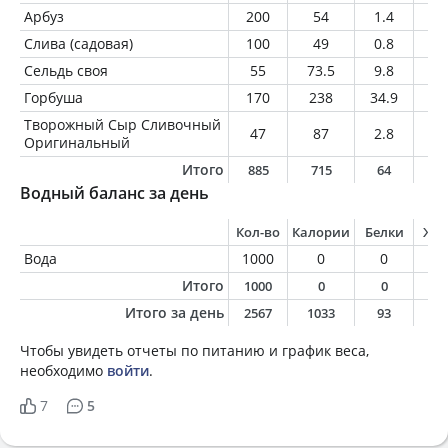
Арбуз
200
54
1.4
0.
Слива (садовая)
100
49
0.8
0.
Сельдь своя
55
73.5
9.8
3.
Горбуша
170
238
34.9
11
Творожный Сыр Сливочный
47
87
2.8
6.
Оригинальный
Итого
885
715
64
2
Водный баланс за день
Кол-во
Калории
Белки
Жи
Вода
1000
0
0
0
Итого
1000
0
0
0
Итого за день
2567
1033
93
3
Чтобы увидеть отчеты по питанию и график веса,
необходимо
войти
.
7
5