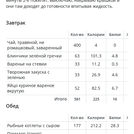
минуты 2-е покипят, выключаю, накрываю крышкой и
они там доходят до готовности впитывая жидкость.
Завтрак
Кол-во
Калории
Белки
Жи
Чай, травяной, не
400
4
0
0
ромашковый, заваренный
Блинчики зелёной гречки
63
101.3
4.8
2.
Варенье на стевии
33
11.2
0.3
0.
Творожная закуска с
33
26.9
4.6
0.
зеленью
Яйцо куриное вареное
52
82.5
6.7
6
вкрутую
Итого
581
225
16
9
Обед
Кол-во
Калории
Белки
Жи
Рыбные котлеты с сыром
177
212.2
28.3
5.
Помидор (томат),