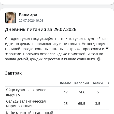
Радмира
29.07.2026 19:03
Дневник питания за 29.07.2026
Сегодня гуляла под дождём, не то, что гуляла, нужно было
идти по делам, в поликлинику и не только. Но когда одета
по такой погоде, кожаные штаны, ветровка, кроссовки и ☔
☂️ зонтик. Прогулка оказалась даже приятной. И только
зашла домой, дождик перестал и вышло солнышко. 😉
Завтрак
Кол-во
Калории
Белки
Жи
Яйцо куриное вареное
47
74.6
6
5.
вкрутую
Сельдь атлантическая,
25
65.5
3.5
4.
маринованная
Кофе молотый, сваренный