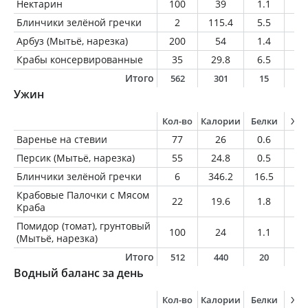
Нектарин
100
39
1.1
0.
Блинчики зелёной гречки
2
115.4
5.5
4.
Арбуз (Мытьё, нарезка)
200
54
1.4
0.
Крабы консервированные
35
29.8
6.5
0.
Итого
562
301
15
5
Ужин
Кол-во
Калории
Белки
Жи
Варенье на стевии
77
26
0.6
0.
Персик (Мытьё, нарезка)
55
24.8
0.5
0.
Блинчики зелёной гречки
6
346.2
16.5
14
Крабовые Палочки с Мясом
22
19.6
1.8
0.
Краба
Помидор (томат), грунтовый
100
24
1.1
0.
(Мытьё, нарезка)
Итого
512
440
20
1
Водный баланс за день
Кол-во
Калории
Белки
Жи