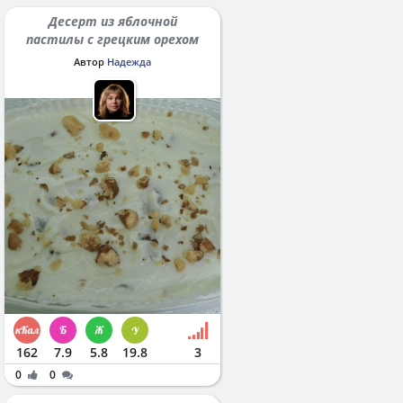
Десерт из яблочной
пастилы с грецким орехом
Автор
Надежда
162
7.9
5.8
19.8
3
0
0