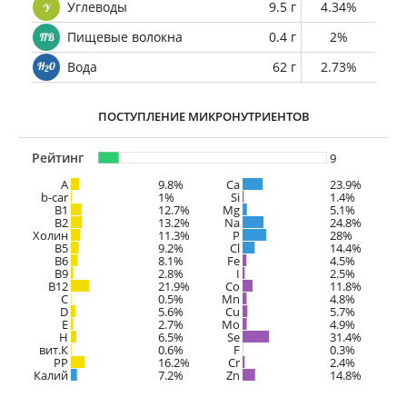
Углеводы
9.5 г
4.34%
Пищевые волокна
0.4 г
2%
Вода
62 г
2.73%
ПОСТУПЛЕНИЕ МИКРОНУТРИЕНТОВ
Рейтинг
9
A
9.8%
Ca
23.9%
b-car
1%
Si
1.4%
В1
12.7%
Mg
5.1%
B2
13.2%
Na
24.8%
Холин
11.3%
P
28%
B5
9.2%
Cl
14.4%
B6
8.1%
Fe
4.5%
B9
2.8%
I
2.5%
B12
21.9%
Co
11.8%
C
0.5%
Mn
4.8%
D
5.6%
Cu
5.7%
E
2.7%
Mo
4.9%
H
6.5%
Se
31.4%
вит.К
0.6%
F
0.3%
PP
16.2%
Cr
2.4%
Калий
7.2%
Zn
14.8%