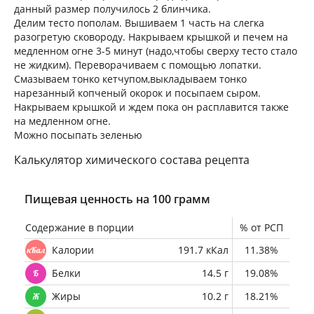
данный размер получилось 2 блинчика.
Делим тесто пополам. Вышиваем 1 часть на слегка
разогретую сковороду. Накрываем крышкой и печем на
медленном огне 3-5 минут (надо,чтобы сверху тесто стало
не жидким). Переворачиваем с помощью лопатки.
Смазываем тонко кетчупом,выкладываем тонко
нарезанный копченый окорок и посыпаем сыром.
Накрываем крышкой и ждем пока он расплавится также
на медленном огне.
Можно посыпать зеленью
Калькулятор химического состава рецепта
Пищевая ценность на 100 грамм
Содержание в порции
% от РСП
Калории
191.7 кКал
11.38%
Белки
14.5 г
19.08%
Жиры
10.2 г
18.21%