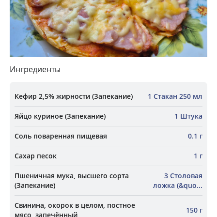
Ингредиенты
Кефир 2,5% жирности (Запекание)
1 Стакан 250 мл
Яйцо куриное (Запекание)
1 Штука
Соль поваренная пищевая
0.1 г
Сахар песок
1 г
Пшеничная мука, высшего сорта
3 Столовая
(Запекание)
ложка (&quo...
Свинина, окорок в целом, постное
150 г
мясо, запечённый