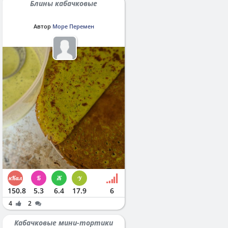
Блины кабачковые
Автор
Море Перемен
150.8
5.3
6.4
17.9
6
4
2
Кабачковые мини-тортики