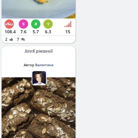
108.4
7.6
5.7
6.3
15
2
7
Хлеб ржаной
Автор
Валентина