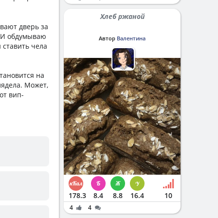
Хлеб ржаной
ивают дверь за
. И обдумываю
Автор
Валентина
и ставить чела
становится на
лядела. Может,
от вип-
178.3
8.4
8.8
16.4
10
4
4