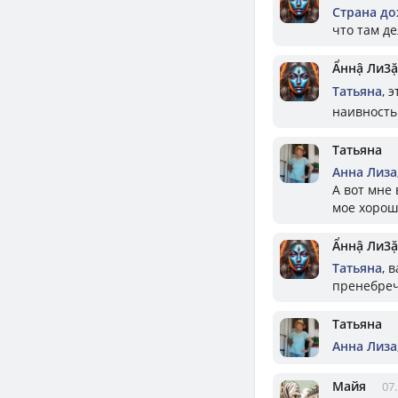
Страна д
что там де
Ẩннậ Ли3ặ
Татьяна
, 
наивност
Татьяна
Aнна Лизa
А вот мне
мое хорош
Ẩннậ Ли3ặ
Татьяна
, 
пренебре
Татьяна
Aнна Лизa
Майя
07.