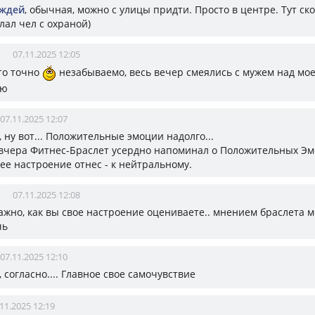
ождей
, обычная, можно с улицы придти. Просто в центре. Тут ск
лал чел с охраной)
07.11.2025 12:05
это точно
незабываемо, весь вечер смеялись с мужем над мо
ью
07.11.2025 12:07
, ну вот... Положительные эмоции надолго...
 вчера Фитнес-Браслет усердно напоминал о Положительных Эмо
ее настроение отнес - к нейтральному.
07.11.2025 12:08
важно, как вы свое настроение оцениваете.. мнением браслета 
чь
07.11.2025 12:10
, согласно.... Главное свое самочувствие
11.2025 12:19