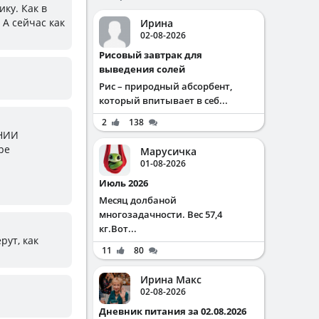
ку. Как в
 А сейчас как
Ирина
02-08-2026
Рисовый завтрак для
выведения солей
Рис – природный абсорбент,
который впитывает в себ...
2
138
 НИИ
ре
Марусичка
01-08-2026
Июль 2026
Месяц долбаной
многозадачности. Вес 57,4
кг.Вот...
рут, как
11
80
Ирина Макс
02-08-2026
Дневник питания за 02.08.2026