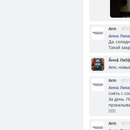
Ann
07.1
Aнна Лизa
Да, солидн
Такой закр
Ẩннậ Ли3ặ
Ann
, новы
Ann
07.1
Aнна Лизa
снять с со
За день. П
прокалыва
🤦🏼‍♀️
Ann
07.1