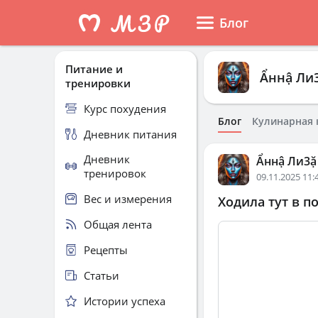
Блог
Питание и
Ẩннậ Ли
тренировки
Курс похудения
Блог
Кулинарная 
Дневник питания
Дневник
Ẩннậ Ли3ặ
тренировок
09.11.2025 11:
Вес и измерения
Ходила тут в п
Общая лента
Рецепты
Статьи
Истории успеха