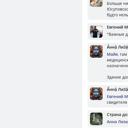
Больше ни
Юсуповском
будто нел
Евгений 
"Важные д
Ẩннậ Ли3ặ
Майя
, та
медицински
назначени
Здание до
Ẩннậ Ли3ặ
Евгений 
свидетеля
Страна д
Aнна Лизa