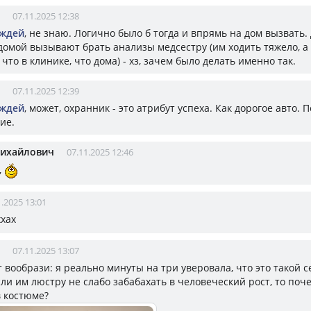
07.11.2025 12:38
ождей
, не знаю. Логично было б тогда и впрямь на дом вызвать.
домой вызывают брать анализы медсестру (им ходить тяжело, а 
что в клинике, что дома) - хз, зачем было делать именно так.
07.11.2025 12:39
ождей
, может, охранник - это атрибут успеха. Как дорогое авто. 
ие.
Михайлович
07.11.2025 12:46
,
1.2025 13:01
ххах
07.11.2025 13:07
от вообрази: я реально минуты на три уверовала, что это такой с
ли им люстру не слабо забабахать в человеческий рост, то поче
 костюме?