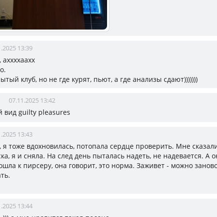
1.2025 13:39
, аххххаахх
о.
ытый клуб, но не где курят, пьют, а где анализы сдают)))))))
07.11.2025 13:42
й вид guilty pleasures
1.2025 13:43
, я тоже вдохновилась, потопала сердце проверить. Мне сказал
ска, я и сняла. На след день пыталась надеть, не надевается. А о
ошла к пирсеру, она говорит, это норма. Заживет - можно занов
ть.
1.2025 13:44