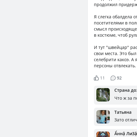
продолжил придерж
Я слегка обалдела о
посетителями в пол
смысл происходящег
в костюме, чтоб ру
И тут "швейцар" ра
свои места. Это был
селебрити какоэ. А 
персоны отвлекать.
11
92
Страна д
Что ж за 
Татьяна
Зато отли
Ẩннậ Ли3ặ