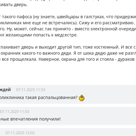
ивать дверь.
т такого пафоса (ну знаете, швейцары в галстуках, что придерж
иклиниках мне еще не встречались). Сижу и его рассматриваю
о. Ну, может, сейчас так принято - вместо электронной очеред
лил желающими попасть к медсестре.
спахивает дверь и выходит другой тип, тоже костюмный. И все 
 охранник какого-то важного дяди. Я от шока дядю даже не разг
я все прощелкала. Наверное, охрана для того и стояла - дураков 
ождей
07.11.2025 11:53
поликлиника такая распальцованная?
07.11.2025 11:53
чные впечатления получили!
07.11.2025 12:02