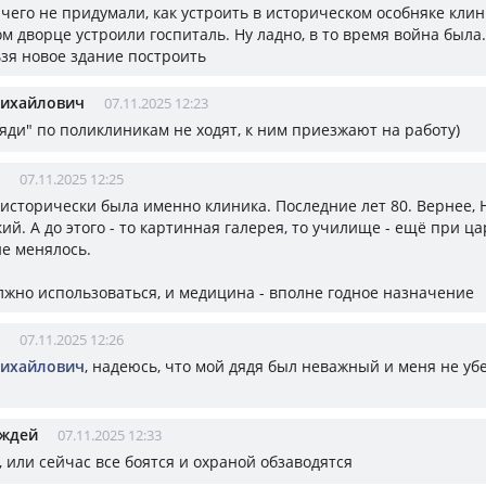
чего не придумали, как устроить в историческом особняке клини
 дворце устроили госпиталь. Ну ладно, в то время война была.
ьзя новое здание построить
Михайлович
07.11.2025 12:23
яди" по поликлиникам не ходят, к ним приезжают на работу)
07.11.2025 12:25
м исторически была именно клиника. Последние лет 80. Вернее,
й. А до этого - то картинная галерея, то училище - ещё при ца
е менялось.
лжно использоваться, и медицина - вполне годное назначение
07.11.2025 12:26
Михайлович
, надеюсь, что мой дядя был неважный и меня не убе
ождей
07.11.2025 12:33
, или сейчас все боятся и охраной обзаводятся