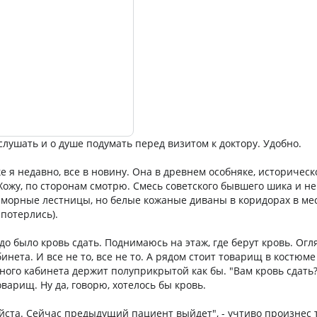
слушать и о душе подумать перед визитом к доктору. Удобно.
 я недавно, все в новину. Она в древнем особняке, историческ
Хожу, по сторонам смотрю. Смесь советского бывшего шика и н
морные лестницы, но белые кожаные диваны в коридорах в ме
 потерлись).
до было кровь сдать. Поднимаюсь на этаж, где берут кровь. Ог
инета. И все не то, все не то. А рядом стоит товарищ в костюме 
ного кабинета держит полуприкрытой как бы. "Вам кровь сдать?
варищ. Ну да, говорю, хотелось бы кровь.
йста. Сейчас предыдущий пациент выйдет", - учтиво произнес