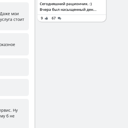
Сегодняшний рациончик. :)
Вчера был насыщенный ден...
 Даже мои
9
67
услуга стоит
Показное
ервис. Ну
му б не