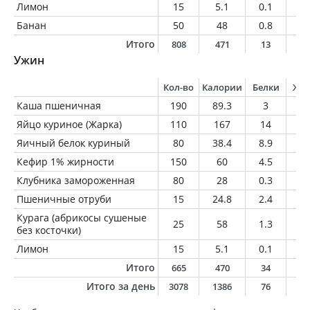
Лимон
15
5.1
0.1
0
Банан
50
48
0.8
0.
Итого
808
471
13
2
Ужин
Кол-во
Калории
Белки
Жи
Каша пшеничная
190
89.3
3
0.
Яйцо куриное (Жарка)
110
167
14
1
Яичный белок куриный
80
38.4
8.9
0.
Кефир 1% жирности
150
60
4.5
1.
Клубника замороженная
80
28
0.3
0.
Пшеничные отруби
15
24.8
2.4
0.
Курага (абрикосы сушеные
25
58
1.3
0.
без косточки)
Лимон
15
5.1
0.1
0
Итого
665
470
34
1
Итого за день
3078
1386
76
6