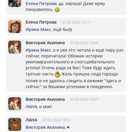
Елена Петрова
, да, хороша! Даже мужу
понравилось.
Елена Петрова
07.06.2026 16:11
Ирина Макс
, ещё бы)))
Виктория Акилина
07.06.2026 16:46
Ирина Макс
, а я уже это читала и ещё пару раз
сейчас перечитала! Обожаю истории
умопомрачительного и сногсшибательного
успеха! Очень рада за Вас! Тоже буду ждать
третью часть
Жаль пришла сюда гораздо
позже и не удалось следить в режиме "здесь и
сейчас" за Вашими успехами в похудении.
Виктория Акилина
07.06.2026 16:47
ЛАНА
, и моя!
ЛАНА
07.06.2026 16:51
Виктория Акилина
, ♥️