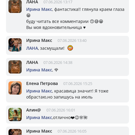
ЛАНА
07.06.2026 13:17
Ирина Макс
, фантастика!! глянула краем глаза
😁
буду читать все комментарии 🙃😅😁
Вы моя вдохновительница ♥️
Ирина Макс
07.06.2026 13:40
ЛАНА
, засмущали!
ЛАНА
07.06.2026 14:38
Ирина Макс
, 🌹
Елена Петрова
07.06.2026 15:25
Ирина Макс
, красавица значит! Я тоже
обрастаю,но запишусь на июль
Алин@
07.06.2026 16:01
Ирина Макс
,отлично❤️😉🌸🌺
Ирина Макс
07.06.2026 16:05