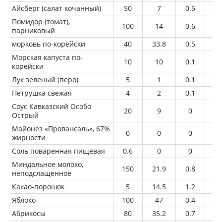
Айсберг (салат кочанный)
50
7
0.5
0.
Помидор (томат),
100
14
0.6
0
парниковый
морковь по-корейски
40
33.8
0.5
2.
Морская капуста по-
10
10
0.1
1
корейски
Лук зеленый (перо)
5
1
0.1
0
Петрушка свежая
4
2
0.1
0
Соус Кавказский Особо
20
9
0
0
Острый
Майонез «Провансаль», 67%
0
0
0
0
жирности
Соль поваренная пищевая
0.6
0
0
0
Миндальное молоко,
150
21.9
0.8
1.
неподслащенное
Какао-порошок
5
14.5
1.2
0.
Яблоко
100
47
0.4
0.
Абрикосы
80
35.2
0.7
0.