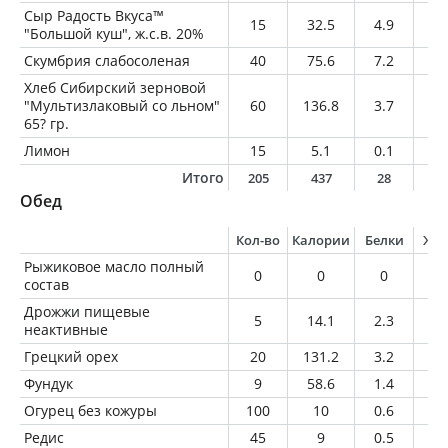
Сыр Радость Вкуса™
15
32.5
4.9
1.
"Большой куш", ж.с.в. 20%
Скумбрия слабосоленая
40
75.6
7.2
5.
Хлеб Сибирский зерновой
"Мультизлаковый со льном"
60
136.8
3.7
1.
65? гр.
Лимон
15
5.1
0.1
0
Итого
205
437
28
2
Обед
Кол-во
Калории
Белки
Жи
Рыжиковое масло полный
0
0
0
0
состав
Дрожжи пищевые
5
14.1
2.3
0.
неактивные
Грецкий орех
20
131.2
3.2
12
Фундук
9
58.6
1.4
5.
Огурец без кожуры
100
10
0.6
0.
Редис
45
9
0.5
0