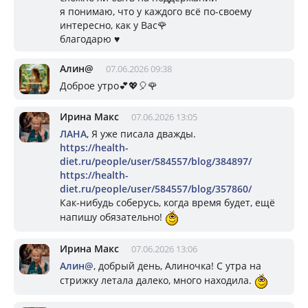
я понимаю, что у каждого всё по-своему
интересно, как у Вас🌹
благодарю ♥️
Алин@
07.06.2026 09:38
Доброе утро💕💖🎈🌹
Ирина Макс
07.06.2026 13:05
ЛАНА
, Я уже писала дважды.
https://health-
diet.ru/people/user/584557/blog/384897/
https://health-
diet.ru/people/user/584557/blog/357860/
Как-нибудь соберусь, когда время будет, ещё
напишу обязательно!
Ирина Макс
07.06.2026 13:06
Алин@
, добрый день, Алиночка! С утра на
стрижку летала далеко, много находила.