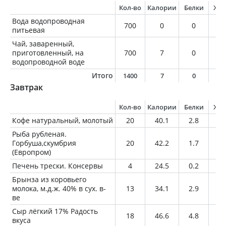
Кол-во
Калории
Белки
Жи
Вода водопроводная
700
0
0
0
питьевая
Чай, заваренный,
приготовленный, на
700
7
0
0
водопроводной воде
Итого
1400
7
0
0
Завтрак
Кол-во
Калории
Белки
Жи
Кофе натуральный, молотый
20
40.1
2.8
2.
Рыба рубленая.
Горбуша,скумбрия
20
42.2
1.7
3.
(Европром)
Печень трески. Консервы
4
24.5
0.2
2.
Брынза из коровьего
молока, м.д.ж. 40% в сух. в-
13
34.1
2.9
2.
ве
Сыр лёгкий 17% Радость
18
46.6
4.8
3.
вкуса