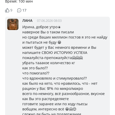
Время: 100 мин
9
17
ЛАНА
07.06.2026 08:03
Ирина, доброе утро☀️
наверное Вы о таком писали
но среди Ваших миллион постов я это не найду
и пытаться не буду 😁
может будет у Вас немного времени и Вы
напишите СВОЮ ИСТОРИЮ УСПЕХА
пожалуйста-препожалуйста🤗🤗🤗
убрать тааакое количество кг
как это было??
что помогало??
что вдохновляло и стимулировало??
как было на кето, что нравилось, что - нет
рацион у Вас 💯% по микро/макро
всего по-немногу, всё разнообразное, вкусное
как Вы это распределяете
готовите заранее или по ходу пьесы
вобщем, интересно всё 😁🤗😊
сложно ли быть на поддержании