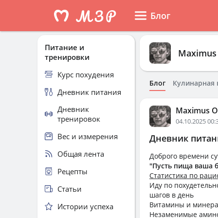
Блог
Питание и
Maximus 
тренировки
Курс похудения
Блог
Кулинарная 
Дневник питания
Дневник
Maximus O
тренировок
04.10.2025 00:
Вес и измерения
Дневник питани
Общая лента
Доброго времени с
"Пусть пища ваша 
Рецепты
Статистика по раци
Иду по похудетельн
Статьи
шагов в день
Витамины и минера
Истории успеха
Незаменимые амин