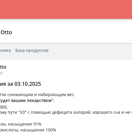
Otto
книга
База продуктов
tto
37
я за 03.10.2025
уток снижающим и набирающим вес.
будет вашим лекарством".
ону:
ому пути "ХЗ" с помощью дефицита калорий, хорошего сна и не 
лы, насыщение 91%
окислоты, насыщение 100%