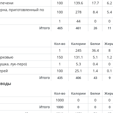
 печени
100
139.6
17.7
6.2
ерна, приготовленный по
100
278
8.4
5.4
1
44
0
0
Итого
465
461
26
11
Кол-во
Калории
Белки
Жир
1
245
36.4
8
орковью
150
131.1
5.1
1.2
ушка, лук-перо)
1
5.3
0.4
0
ерей
100
25.1
1.4
0.1
Итого
435
406
43
9
 воды
Кол-во
Калории
Белки
Жир
1000
0
0
0
Итого
1000
0
0
0