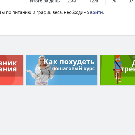
Итого за день
2549
1270
76
37
ты по питанию и график веса, необходимо
войти
.
Как похудеть
вник
ания
тре
пошаговый курс