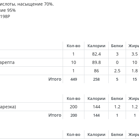
ислоты, насыщение 70%.
ние 95%
 198Р
Кол-во
Калории
Белки
Жир
1
82.4
3
3.5
арепта
10
89.8
0
10
1
86
2.5
1.8
Итого
449
258
5
15
Кол-во
Калории
Белки
Жир
арезка)
200
144
1.2
1.2
Итого
200
144
1
1
Кол-во
Калории
Белки
Жир