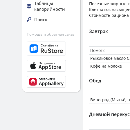
Таблицы
Полезные жирные к
калорийности
Клетчатка, насыще
Стоимость рациона
Поиск
Завтрак
Помощь и обратная связь
Помог'c
Рыжиковое масло С
Кофе на молоке
Обед
Виноград (Мытьё, н
Дневной перекус