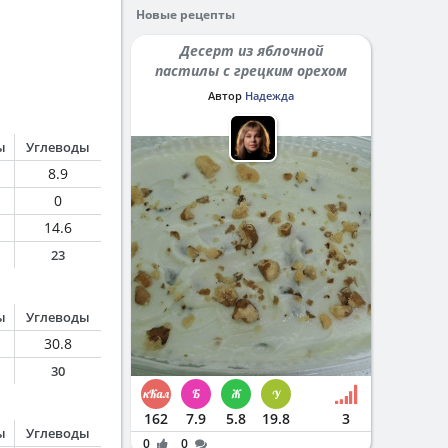
Новые рецепты
Десерт из яблочной
пастилы с грецким орехом
Автор
Надежда
ы
Углеводы
8.9
0
14.6
23
ы
Углеводы
30.8
30
162
7.9
5.8
19.8
3
ы
Углеводы
0
0