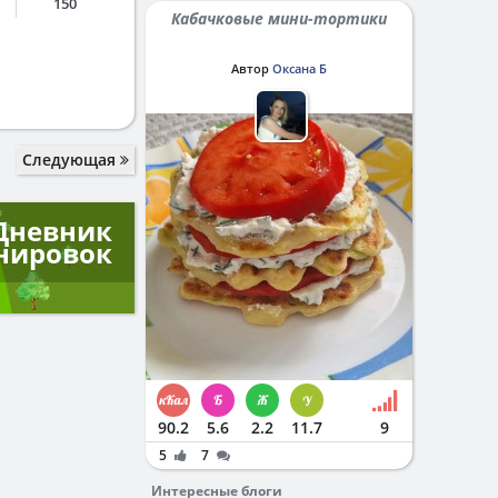
150
Кабачковые мини-тортики
Автор
Оксана Б
Следующая
Дневник
нировок
90.2
5.6
2.2
11.7
9
5
7
Интересные блоги