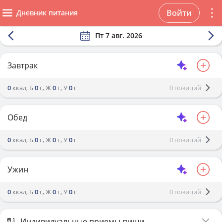
Войти
Дневник питания
Пт 7 авг. 2026
Завтрак
0
ккал, Б
0
г, Ж
0
г, У
0
г
0
позиций
Обед
0
ккал, Б
0
г, Ж
0
г, У
0
г
0
позиций
Ужин
0
ккал, Б
0
г, Ж
0
г, У
0
г
0
позиций
Индивидуальные приемы пищи