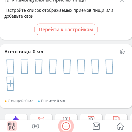
Настройте список отображаемых приемов пищи или
добавьте свои
Перейти к настройкам
Всего воды 0 мл
●
С пищей
:
0
мл
●
Выпито
:
0
мл
ИИ-
Курс
Нюансы
Создать
Копия
ассистент
похудения
дневника
рецепт
дневника