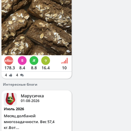
178.3
8.4
8.8
16.4
10
4
4
Интересные блоги
Марусичка
01-08-2026
Июль 2026
Месяц долбаной
многозадачности. Вес 57,4
кг.Вот...