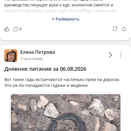
руководство,тянущее руки к еде, коллектив смеётся и
пытается вдогонку сунуть ещё чего-нибудь заманчиво
хрустящее.
Развернуть
Планы на вечер - дособрать шкаф. Я его, разумеется, не
подниму, но снизится количество расставленных вокруг
0
кровати досок
Калорийность
106.7 г
Белки
Елена Петрова
1527.7
ккал
57.3 г
Жиры
3 часа назад
26
%
Рейтинг
148.4 г
Углеводы
Дневник питания за 06.08.2026
Открыть рацион
Вот такие гады встречаются частенько прям на дорогах.
Это уж.Но попадаются гадюки и медянки