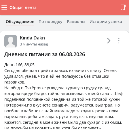
Общая лента
Обсуждаемое
По порядку
Рационы
Истории успеха
Kinda Dakn
3 минуты назад
Дневник питания за 06.08.2026
День 166, 88,05
Сегодня обещал прийти завхоз, включить плиту. Очень
удивился, узнав, что я ей не пользуюсь без отмашки
газовиков.
На обед в Пятёрочке углядела куриную грудку су-вид,
которая вроде бы достойно вписывалась в мой салат. Шеф
поделился половинкой сендвича из той же готовой кухни
Пятерочки.по вкусноте сендвич, разумеется, выиграл. Но
вообще в кабинет с чайником надо заходить реже - пока
нарезаешь ребятам задач, руки тянутся к вкусняшкам.
Кажется, сегодня в моей жизни было два сухаря с изюмом.
На просьбы не кормить или хотя бы одергивать