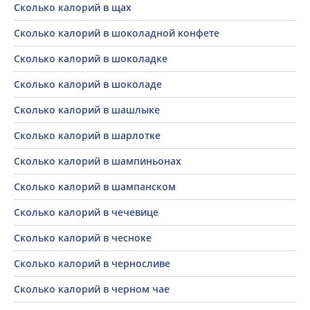
Сколько калорий в щах
Сколько калорий в шоколадной конфете
Сколько калорий в шоколадке
Сколько калорий в шоколаде
Сколько калорий в шашлыке
Сколько калорий в шарлотке
Сколько калорий в шампиньонах
Сколько калорий в шампанском
Сколько калорий в чечевице
Сколько калорий в чесноке
Сколько калорий в черносливе
Сколько калорий в черном чае