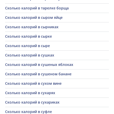
Сколько калорий в тарелке борща
Сколько калорий в сыром яйце
Сколько калорий в сырниках
Сколько калорий в сырке
Сколько калорий в сыре
Сколько калорий в сушках
Сколько калорий в сушеных яблоках
Сколько калорий в сушеном банане
Сколько калорий в сухом вине
Сколько калорий в сухарях
Сколько калорий в сухариках
Сколько калорий в суфле