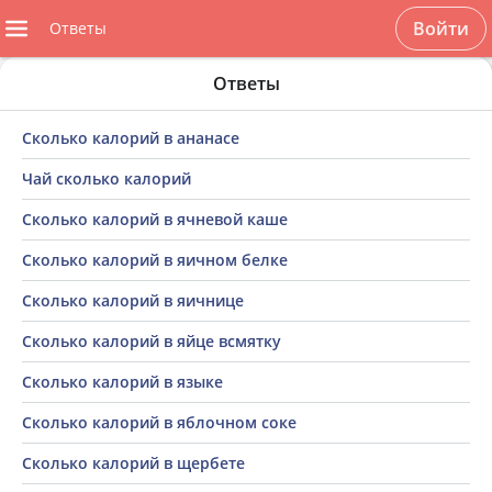
Войти
Ответы
Ответы
Сколько калорий в ананасе
Чай сколько калорий
Сколько калорий в ячневой каше
Сколько калорий в яичном белке
Сколько калорий в яичнице
Сколько калорий в яйце всмятку
Сколько калорий в языке
Сколько калорий в яблочном соке
Сколько калорий в щербете