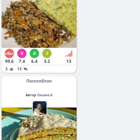
99.6
7.4
6.4
3.2
13
3
13
Пшеноблин
Автор
Оксана Б