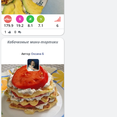
179.9
19.2
8.1
7.1
6
1
0
Кабачковые мини-тортики
Автор
Оксана Б