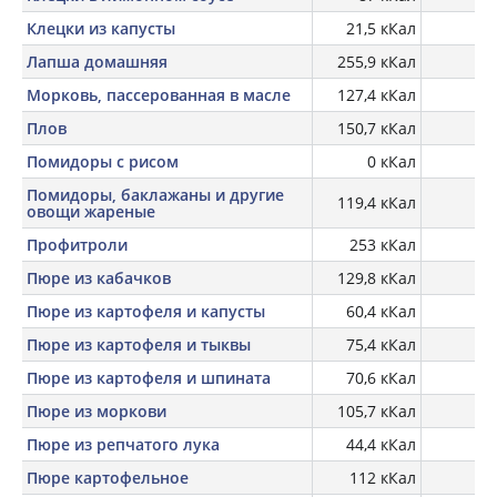
Клецки из капусты
21,5 кКал
Лапша домашняя
255,9 кКал
Морковь, пассерованная в масле
127,4 кКал
Плов
150,7 кКал
Помидоры с рисом
0 кКал
Помидоры, баклажаны и другие
119,4 кКал
овощи жареные
Профитроли
253 кКал
Пюре из кабачков
129,8 кКал
Пюре из картофеля и капусты
60,4 кКал
Пюре из картофеля и тыквы
75,4 кКал
Пюре из картофеля и шпината
70,6 кКал
Пюре из моркови
105,7 кКал
Пюре из репчатого лука
44,4 кКал
Пюре картофельное
112 кКал