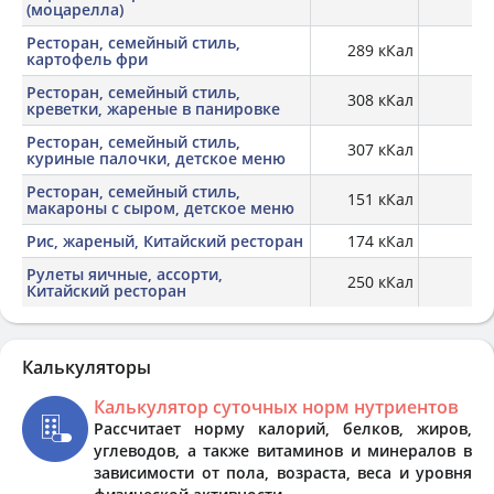
(моцарелла)
Ресторан, семейный стиль,
289 кКал
3,
картофель фри
Ресторан, семейный стиль,
308 кКал
12,
креветки, жареные в панировке
Ресторан, семейный стиль,
307 кКал
18,
куриные палочки, детское меню
Ресторан, семейный стиль,
151 кКал
5,
макароны с сыром, детское меню
Рис, жареный, Китайский ресторан
174 кКал
4,
Рулеты яичные, ассорти,
250 кКал
8,
Китайский ресторан
Калькуляторы
Калькулятор суточных норм нутриентов
Рассчитает норму калорий, белков, жиров,
углеводов, а также витаминов и минералов в
зависимости от пола, возраста, веса и уровня