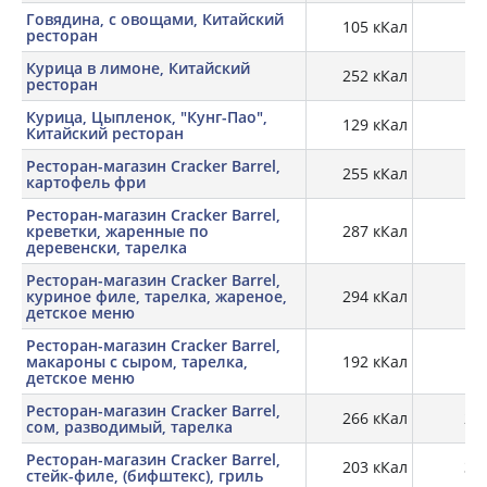
Говядина, с овощами, Китайский
105 кКал
7,
ресторан
Курица в лимоне, Китайский
252 кКал
11,
ресторан
Курица, Цыпленок, "Кунг-Пао",
129 кКал
9,
Китайский ресторан
Ресторан-магазин Cracker Barrel,
255 кКал
3,
картофель фри
Ресторан-магазин Cracker Barrel,
креветки, жаренные по
287 кКал
12,
деревенски, тарелка
Ресторан-магазин Cracker Barrel,
куриное филе, тарелка, жареное,
294 кКал
18,
детское меню
Ресторан-магазин Cracker Barrel,
макароны с сыром, тарелка,
192 кКал
6,
детское меню
Ресторан-магазин Cracker Barrel,
266 кКал
22,
сом, разводимый, тарелка
Ресторан-магазин Cracker Barrel,
203 кКал
31,
стейк-филе, (бифштекс), гриль