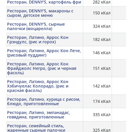
Ресторан, DENNY'S, картофель фри
282 кКал
3,
Ресторан, DENNY'S, макароны с
150 кКал
5,
сыром, детское меню
Ресторан, DENNY'S, сырные
324 кКал
13,
палочки (моцарелла)
Ресторан, Латино, Аррос Кон
182 кКал
Грэндулс, (рис и горох)
Ресторан, Латино, Аррос Кон Лече,
146 кКал
(рисовый пуддинг)
Ресторан, Латино, Аррос Кон
Фрайджолс Негро, (рис и черная
151 кКал
4,
фасоль)
Ресторан, Латино, Аррос Кон
Хэбичуелас Колорадо, (рис и
142 кКал
3,
красная фасоль)
Ресторан, Латино, курица с рисом,
174 кКал
12,
блюдо, приготовленные
Ресторан, Латино, эмпанадас,
335 кКал
11,
говядина, приготовленные
Ресторан, семейный стиль,
жаренные сырные палочки
325 кКал
14,