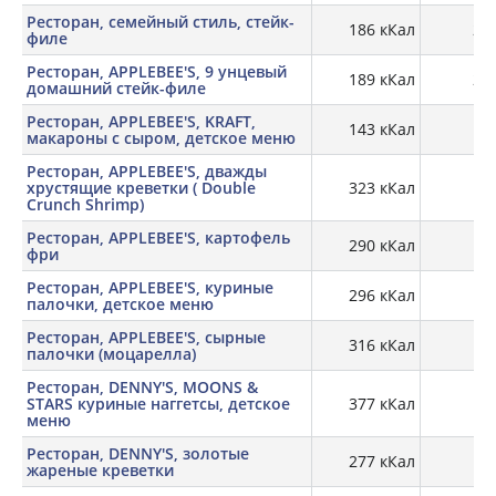
Ресторан, семейный стиль, стейк-
186 кКал
28,
филе
Ресторан, APPLEBEE'S, 9 унцевый
189 кКал
26,
домашний стейк-филе
Ресторан, APPLEBEE'S, KRAFT,
143 кКал
5,
макароны с сыром, детское меню
Ресторан, APPLEBEE'S, дважды
хрустящие креветки ( Double
323 кКал
12,
Crunch Shrimp)
Ресторан, APPLEBEE'S, картофель
290 кКал
3,
фри
Ресторан, APPLEBEE'S, куриные
296 кКал
19,
палочки, детское меню
Ресторан, APPLEBEE'S, сырные
316 кКал
14,
палочки (моцарелла)
Ресторан, DENNY'S, MOONS &
STARS куриные наггетсы, детское
377 кКал
16,
меню
Ресторан, DENNY'S, золотые
277 кКал
11,
жареные креветки