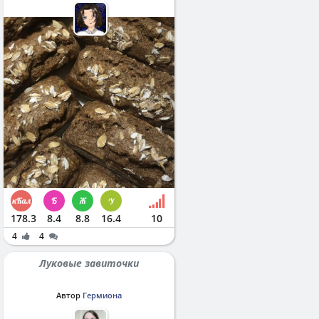
178.3
8.4
8.8
16.4
10
4
4
Луковые завиточки
Автор
Гермиона