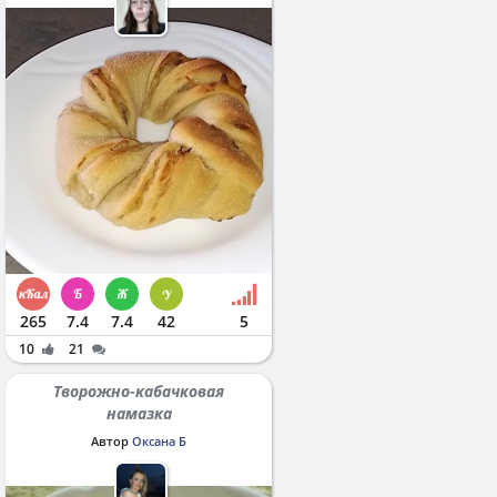
265
7.4
7.4
42
5
10
21
Творожно-кабачковая
намазка
Автор
Оксана Б