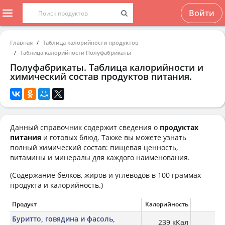
Войти
Главная
Таблица калорийности продуктов
Таблица калорийности Полуфабрикаты
Полуфабрикаты. Таблица калорийности и
химический состав продуктов питания.
Данный справочник содержит сведения о
продуктах
питания
и готовых блюд. Также вы можете узнать
полный химический состав: пищевая ценность,
витамины и минералы для каждого наименования.
(Содержание белков, жиров и углеводов в 100 граммах
продукта и калорийность.)
Продукт
Калорийность
Б
Буритто, говядина и фасоль,
239 кКал
7,