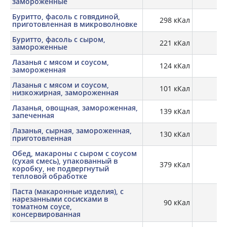
замороженные
Буритто, фасоль с говядиной,
298 кКал
8,
приготовленная в микроволновке
Буритто, фасоль с сыром,
221 кКал
7,
замороженные
Лазанья с мясом и соусом,
124 кКал
6,
замороженная
Лазанья с мясом и соусом,
101 кКал
6,
низкожирная, замороженная
Лазанья, овощная, замороженная,
139 кКал
6,
запеченная
Лазанья, сырная, замороженная,
130 кКал
6,
приготовленная
Обед, макароны с сыром с соусом
(сухая смесь), упакованный в
379 кКал
13,
коробку, не подвергнутый
тепловой обработке
Паста (макаронные изделия), с
нарезанными сосисками в
90 кКал
4,
томатном соусе,
консервированная