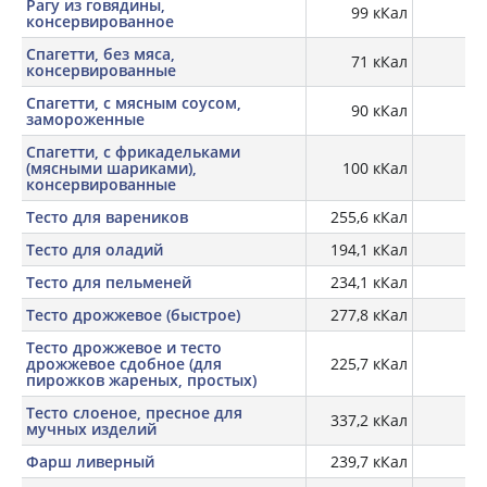
Рагу из говядины,
99 кКал
4,
консервированное
Спагетти, без мяса,
71 кКал
2,
консервированные
Спагетти, с мясным соусом,
90 кКал
5,
замороженные
Спагетти, с фрикадельками
(мясными шариками),
100 кКал
4,
консервированные
Тесто для вареников
255,6 кКал
Тесто для оладий
194,1 кКал
Тесто для пельменей
234,1 кКал
Тесто дрожжевое (быстрое)
277,8 кКал
Тесто дрожжевое и тесто
дрожжевое сдобное (для
225,7 кКал
пирожков жареных, простых)
Тесто слоеное, пресное для
337,2 кКал
мучных изделий
Фарш ливерный
239,7 кКал